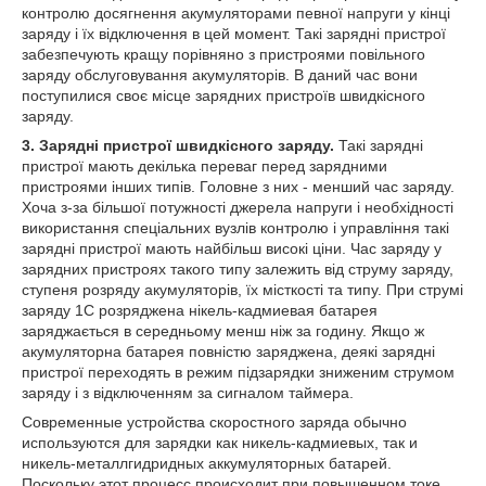
контролю досягнення акумуляторами певної напруги у кінці
заряду і їх відключення в цей момент. Такі зарядні пристрої
забезпечують кращу порівняно з пристроями повільного
заряду обслуговування акумуляторів. В даний час вони
поступилися своє місце зарядних пристроїв швидкісного
заряду.
3. Зарядні пристрої швидкісного заряду.
Такі зарядні
пристрої мають декілька переваг перед зарядними
пристроями інших типів. Головне з них - менший час заряду.
Хоча з-за більшої потужності джерела напруги і необхідності
використання спеціальних вузлів контролю і управління такі
зарядні пристрої мають найбільш високі ціни. Час заряду у
зарядних пристроях такого типу залежить від струму заряду,
ступеня розряду акумуляторів, їх місткості та типу. При струмі
заряду 1С розряджена нікель-кадмиевая батарея
заряджається в середньому менш ніж за годину. Якщо ж
акумуляторна батарея повністю заряджена, деякі зарядні
пристрої переходять в режим підзарядки зниженим струмом
заряду і з відключенням за сигналом таймера.
Современные устройства скоростного заряда обычно
используются для зарядки как никель-кадмиевых, так и
никель-металлгидридных аккумуляторных батарей.
Поскольку этот процесс происходит при повышенном токе