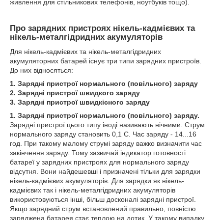
живлення для стільникових телефонів, ноутбуків тощо).
Про зарядних пристроях нікель-кадмієвих та
нікель-металгідридних акумуляторів
Для нікель-кадмієвих та нікель-металгідридних
акумуляторних батарей існує три типи зарядних пристроїв.
До них відносяться:
1. Зарядні пристрої нормального (повільного) заряду
2. Зарядні пристрої швидкого заряду
3. Зарядні пристрої швидкісного заряду
1. Зарядні пристрої нормального (повільного) заряду.
Зарядні пристрої цього типу іноді називають нічними. Струм
нормального заряду становить 0,1 С. Час заряду - 14...16
год. При такому малому струмі заряду важко визначити час
закінчення заряду. Тому зазвичай індикатор готовності
батареї у зарядних пристроях для нормального заряду
відсутня. Вони найдешевші і призначені тільки для зарядки
нікель-кадмієвих акумуляторів. Для зарядки як нікель-
кадмієвих так і нікель-металгідридних акумуляторів
використовуються інші, більш досконалі зарядні пристрої.
Якщо зарядний струм встановлений правильно, повністю
заряджена батарея стає теплою на дотик. У такому випадку