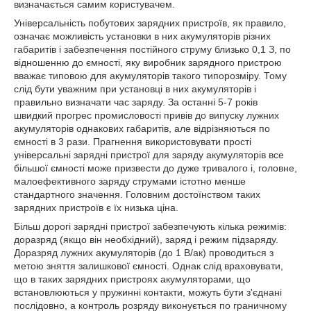
визначається самим користувачем.
Універсальність побутових зарядних пристроїв, як правило,
означає можливість установки в них акумуляторів різних
габаритів і забезпечення постійного струму близько 0,1 З, по
відношенню до ємності, яку виробник зарядного пристрою
вважає типовою для акумуляторів такого типорозміру. Тому
слід бути уважним при установці в них акумуляторів і
правильно визначати час заряду. За останні 5-7 років
швидкий прогрес промисловості привів до випуску лужних
акумуляторів однакових габаритів, але відрізняються по
ємності в 3 рази. Прагнення використовувати прості
універсальні зарядні пристрої для заряду акумуляторів все
більшої ємності може призвести до дуже тривалого і, головне,
малоефективного заряду струмами істотно менше
стандартного значення. Головним достоїнством таких
зарядних пристроїв є їх низька ціна.
Більш дорогі зарядні пристрої забезпечують кілька режимів:
доразряд (якщо він необхідний), заряд і режим підзаряду.
Доразряд лужних акумуляторів (до 1 В/ак) проводиться з
метою зняття залишкової ємності. Однак слід враховувати,
що в таких зарядних пристроях акумуляторами, що
встановлюються у пружинні контакти, можуть бути з'єднані
послідовно, а контроль розряду виконується по граничному