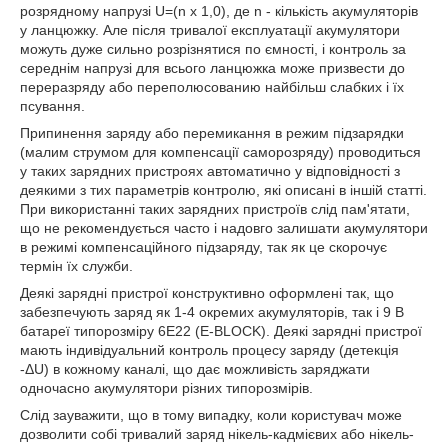
розрядному напрузі U=(n х 1,0), де n - кількість акумуляторів
у ланцюжку. Але після тривалої експлуатації акумулятори
можуть дуже сильно розрізнятися по ємності, і контроль за
середнім напрузі для всього ланцюжка може призвести до
переразряду або переполюсованию найбільш слабких і їх
псування.
Припинення заряду або перемикання в режим підзарядки
(малим струмом для компенсації саморозряду) проводиться
у таких зарядних пристроях автоматично у відповідності з
деякими з тих параметрів контролю, які описані в іншій статті.
При використанні таких зарядних пристроїв слід пам'ятати,
що не рекомендується часто і надовго залишати акумулятори
в режимі компенсаційного підзаряду, так як це скорочує
термін їх служби.
Деякі зарядні пристрої конструктивно оформлені так, що
забезпечують заряд як 1-4 окремих акумуляторів, так і 9 В
батареї типорозміру 6E22 (E-BLOCK). Деякі зарядні пристрої
мають індивідуальний контроль процесу заряду (детекція
-ΔU) в кожному каналі, що дає можливість заряджати
одночасно акумулятори різних типорозмірів.
Слід зауважити, що в тому випадку, коли користувач може
дозволити собі тривалий заряд нікель-кадмієвих або нікель-