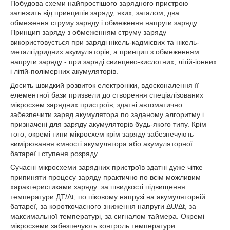
Побудова схеми найпростішого зарядного пристрою
залежить від принципів заряду, яких, загалом, два:
обмеження струму заряду і обмеження напруги заряду.
Принцип заряду з обмеженням струму заряду
використовується при заряді нікель-кадмієвих та нікель-
металгідридних акумуляторів, а принцип з обмеженням
напруги заряду - при заряді свинцево-кислотних, літій-іонних
і літій-полімерних акумуляторів.
Досить швидкий розвиток електроніки, вдосконалення її
елементної бази призвели до створення спеціалізованих
мікросхем зарядних пристроїв, здатні автоматично
забезпечити заряд акумулятора по заданому алгоритму і
призначені для заряду акумуляторів будь-якого типу. Крім
того, окремі типи мікросхем крім заряду забезпечують
вимірювання ємності акумулятора або акумуляторної
батареї і ступеня розряду.
Сучасні мікросхеми зарядних пристроїв здатні дуже чітке
припиняти процесу заряду практично по всім можливим
характеристиками заряду: за швидкості підвищення
температури ДТ/Δt, по піковому напрузі на акумуляторній
батареї, за короткочасного зниження напруги ΔU/Δt, за
максимальної температурі, за сигналом таймера. Окремі
мікросхеми забезпечують контроль температури