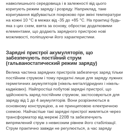
навколишнього середовища і в залежності від цього
коригують режим заряду і розряду. Наприклад, таке
коригування відбувається покроково при зміні температури
на кожні 10 °С в межах від -35 до +85 °С. На практиці будь-
яка з цих схем, взята за основу, обростає додатковими
елементами, що додають зарядного пристрою нові
можливості, поліпшуючи його характеристики.
Зарядні пристрої акумуляторів, що
забезпечують постійний струм
(гальваностатический режим заряду)
Велика частина зарядних пристроїв забезпечує заряд тільки
постійним струмом і тому придатні лише для заряду лужних
герметичних акумуляторів (нікель-металгідридних і нікель-
кадмієвих). Найпростіші побутові зарядні пристрої, що
здійснюють заряд постійним струмом, застосовуються для
заряду від 1 до 4 акумуляторів. Вони розрізняються в
основному конструкцією, а не принциповою електричною
схемою. Найчастіше такі зарядні пристрої живляться через
трансформатор від мережі 220В та забезпечують
випрямлений струм з невисоким рівнем його стабілізації.
Струм практично завжди не регулюється, а час заряду