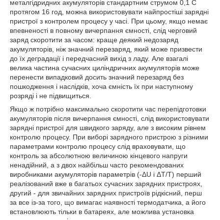
металгідридних акумуляторів стандартним струмом 0,1 С
протягом 16 год, можна використовувати найпростіші зарядні
пристрої з контролем процесу у часі. При цьому, якщо немає
впевненості в повному вичерпання ємності, слід черговий
заряд скоротити за часом: краще деякий недозаряд
акумуляторів, ніж значний перезаряд, який може призвести
до їх деградації і передчасний вихід з ладу. Але взагалі
велика частина сучасних циліндричних акумуляторів може
перенести випадковий досить значний перезаряд без
пошкодження і наслідків, хоча ємність їх при наступному
розряді і не підвищиться.
Якщо ж потрібно максимально скоротити час перепідготовки
акумуляторів після вичерпання ємності, слід використовувати
зарядні пристрої для швидкого заряду, але з високим рівнем
контролю процесу. При виборі зарядного пристрою з різними
параметрами контролю процесу слід враховувати, що
контроль за абсолютною величиною кінцевого напруги
ненадійний, а з двох найбільш часто рекомендованих
виробниками акумуляторів параметрів (-ΔU і ΔT/T) перший
реалізований вже в багатьох сучасних зарядних пристроях,
другий - для звичайних зарядних пристроїв рідкісний, перш
за все із-за того, що вимагає наявності термодатчика, а його
встановлюють тільки в батареях, але можлива установка