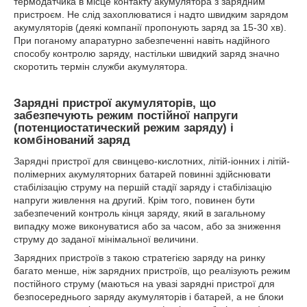
термодатчика в місце контакту акумулятора з зарядним
пристроєм. Не слід захоплюватися і надто швидким зарядом
акумуляторів (деякі компанії пропонують заряд за 15-30 хв).
При поганому апаратурно забезпеченні навіть надійного
способу контролю заряду, настільки швидкий заряд значно
скоротить термін служби акумулятора.
Зарядні пристрої акумуляторів, що
забезпечують режим постійної напруги
(потенциостатический режим заряду) і
комбінований заряд
Зарядні пристрої для свинцево-кислотних, літій-іонних і літій-
полімерних акумуляторних батарей повинні здійснювати
стабілізацію струму на першій стадії заряду і стабілізацію
напруги живлення на другий. Крім того, повинен бути
забезпечений контроль кінця заряду, який в загальному
випадку може виконуватися або за часом, або за зниження
струму до заданої мінімальної величини.
Зарядних пристроїв з такою стратегією заряду на ринку
багато менше, ніж зарядних пристроїв, що реалізують режим
постійного струму (маються на увазі зарядні пристрої для
безпосереднього заряду акумуляторів і батарей, а не блоки