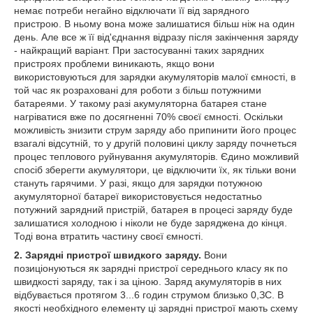
немає потреби негайно відключати її від зарядного
пристрою. В ньому вона може залишатися більш ніж на один
день. Але все ж її від'єднання відразу після закінчення заряду
- найкращий варіант. При застосуванні таких зарядних
пристроях проблеми виникають, якщо вони
використовуються для зарядки акумуляторів малої ємності, в
той час як розраховані для роботи з більш потужними
батареями. У такому разі акумуляторна батарея стане
нагріватися вже по досягненні 70% своєї ємності. Оскільки
можливість знизити струм заряду або припинити його процес
взагалі відсутній, то у другій половині циклу заряду почнеться
процес теплового руйнування акумуляторів. Єдино можливий
спосіб зберегти акумулятори, це відключити їх, як тільки вони
стануть гарячими. У разі, якщо для зарядки потужною
акумуляторної батареї використовується недостатньо
потужний зарядний пристрій, батарея в процесі заряду буде
залишатися холодною і ніколи не буде заряджена до кінця.
Тоді вона втратить частину своєї ємності.
2. Зарядні пристрої швидкого заряду.
Вони
позиціонуються як зарядні пристрої середнього класу як по
швидкості заряду, так і за ціною. Заряд акумуляторів в них
відбувається протягом 3...6 годин струмом близько 0,ЗС. В
якості необхідного елементу ці зарядні пристрої мають схему