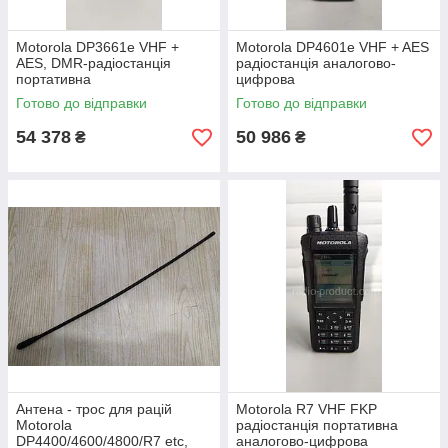
Motorola DP3661e VHF +
Motorola DP4601e VHF + AES
AES, DMR-радіостанція
радіостанція аналогово-
портативна
цифрова
Готово до відправки
Готово до відправки
54 378
50 986
₴
₴
Антена - трос для рацій
Motorola R7 VHF FKP
Motorola
радіостанція портативна
DP4400/4600/4800/R7 etc,
аналогово-цифрова