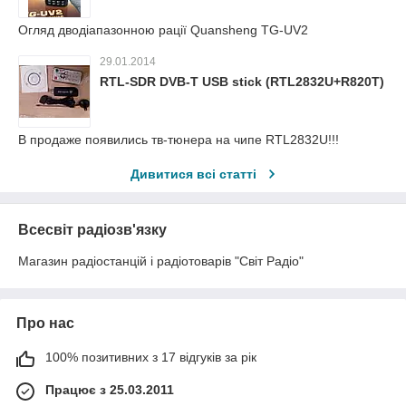
Огляд дводіапазонною рації Quansheng TG-UV2
29.01.2014
RTL-SDR DVB-T USB stick (RTL2832U+R820T)
В продаже появились тв-тюнера на чипе RTL2832U!!!
Дивитися всі статті
Всесвіт радіозв'язку
Магазин радіостанцій і радіотоварів "Світ Радіо"
Про нас
100% позитивних з 17 відгуків за рік
Працює з 25.03.2011