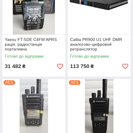
Yaesu FT-5DE C4FM APRS
Caltta PR900 U1 UHF DMR
рація, радіостанція
аналогово-цифровой
портативна
ретранслятор
Готово до відправки
Готово до відправки
31 482
113 750
₴
₴
AES
AES