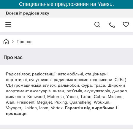
Специальные предложения на Yaesu.
Всесвіт радіозв'язку
Про нас
Про нас
Радіозв'язок, радіостанції: автомобільні, стаціонарні,
портативні, супутникові, радиоаматорские трансивери. Сі-Бі (
CB) громадянська зв'язок, дальнобой, фура, траса. Широкий
асортимент аксесуарів, антен, роз'ємів, акумуляторів, джерел
живлення. Kenwood, Motorola, Yaesu, Титан, Cobra, Midland,
Alan, President, Megajet, Puxing, Quansheng, Wouxun,
Voyager, Uniden, Icom, Vertex.
Гарантія від виробника і
продавця.