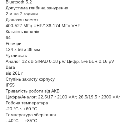
Bluetooth 5.2
Допустима глибина занурення
2 м на 2 години
Діапазон частот
400-527 МГц UHF/136-174 МГц VHF
Кількість каналів
64
Розміри
124 x 56 x 38 мм
Чутливість
Аналог. 12 dB SINAD 0.18 μV/ Цифр. 5% BER 0.16 μV
Вага
від 261 г
Cтупінь захисту корпусу
IP55
Тривалість роботи від АКБ
Цифра/Аналог: 22,5/17 г 2100 мАг; 26,5/19,5 г 2300 мАг
Робоча температура
-20 °C ~ +60 °C
Температура зберігання
- 40°C ... +85°C