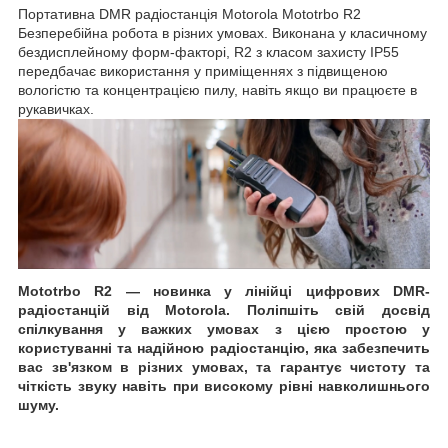
Портативна DMR радіостанція Motorola Mototrbo R2
Безперебійна робота в різних умовах. Виконана у класичному
бездисплейному форм-факторі, R2 з класом захисту IP55
передбачає використання у приміщеннях з підвищеною
вологістю та концентрацією пилу, навіть якщо ви працюєте в
рукавичках.
Mototrbo R2 — новинка у лінійці цифрових DMR-
радіостанцій від Motorola. Поліпшіть свій досвід
спілкування у важких умовах з цією простою у
користуванні та надійною радіостанцію, яка забезпечить
вас зв'язком в різних умовах, та гарантує чистоту та
чіткість звуку навіть при високому рівні навколишнього
шуму.