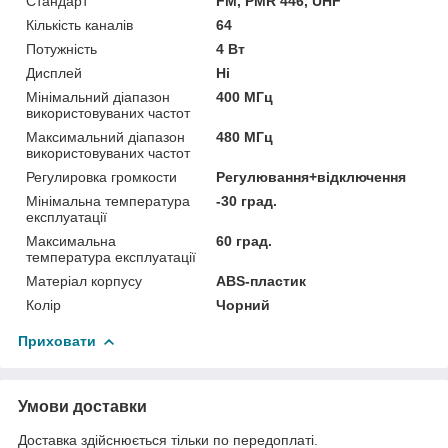
Стандарт
FM, PMR 446, UHF
Кількість каналів
64
Потужність
4 Вт
Дисплей
Ні
Мінімальний діапазон
400 МГц
використовуваних частот
Максимальний діапазон
480 МГц
використовуваних частот
Регулировка громкости
Регулювання+відключення
Мінімальна температура
-30 град.
експлуатації
Максимальна
60 град.
температура експлуатації
Матеріал корпусу
ABS-пластик
Колір
Чорний
Приховати
Умови доставки
Доставка здійснюється тільки по передоплаті.