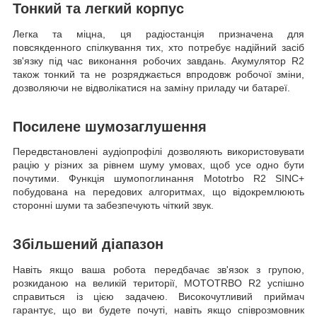
Тонкий та легкий корпус
Легка та міцна, ця радіостанція призначена для
повсякденного спілкування тих, хто потребує надійний засіб
зв'язку під час виконання робочих завдань. Акумулятор R2
також тонкий та не розряджається впродовж робочої зміни,
дозволяючи не відволікатися на заміну приладу чи батареї.
Посилене шумозаглушення
Передвстановлені аудіопрофілі дозволяють використовувати
рацію у різних за рівнем шуму умовах, щоб усе одно бути
почутими. Функція шумопоглинання Mototrbo R2 SINC+
побудована на передових алгоритмах, що відокремлюють
сторонні шуми та забезпечують чіткий звук.
Збільшений діапазон
Навіть якщо ваша робота передбачає зв'язок з групою,
розкиданою на великій території, MOTOTRBO R2 успішно
справиться із цією задачею. Високочутливий приймач
гарантує, що ви будете почуті, навіть якщо співрозмовник