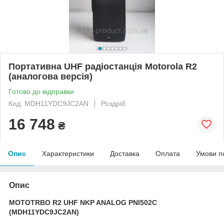
Портативна UHF радіостанція Motorola R2
(аналогова версія)
Готово до відправки
Код: MDH11YDC9JC2AN
Роздріб
16 748
₴
Опис
Характеристики
Доставка
Оплата
Умови п
Опис
MOTOTRBO R2 UHF NKP ANALOG PNI502C
(MDH11YDC9JC2AN)