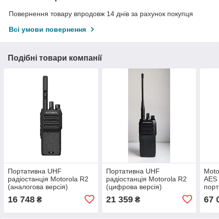
Повернення товару впродовж 14 днів за рахунок покупця
Всі умови повернення
Подібні товари компанії
Портативна UHF
Портативна UHF
Moto
радіостанція Motorola R2
радіостанція Motorola R2
AES 
(аналогова версія)
(цифрова версія)
порт
циф
16 748
21 359
67 
₴
₴