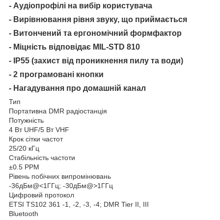
- Аудіопрофілі на вибір користувача
- Вирівнювання рівня звуку, що приймається
- Витончений та ергономічний формфактор
- Міцність відповідає MIL-STD 810
- IP55 (захист від проникнення пилу та води)
- 2 програмовані кнопки
- Нагадування про домашній канал
Тип
Портативна DMR радіостанція
Потужність
4 Вт UHF/5 Вт VHF
Крок сітки частот
25/20 кГц
Стабільність частоти
±0.5 PPM
Рівень побічних випромінювань
-36дБм@<1ГГц; -30дБм@>1ГГц
Цифровий протокол
ETSI TS102 361 -1, -2, -3, -4; DMR Tier II, III
Bluetooth