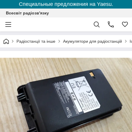
Специальные предложения на Yaesu.
Всесвіт радіозв'язку
Радіостанції та інше
Акумулятори для радіостанцій
I