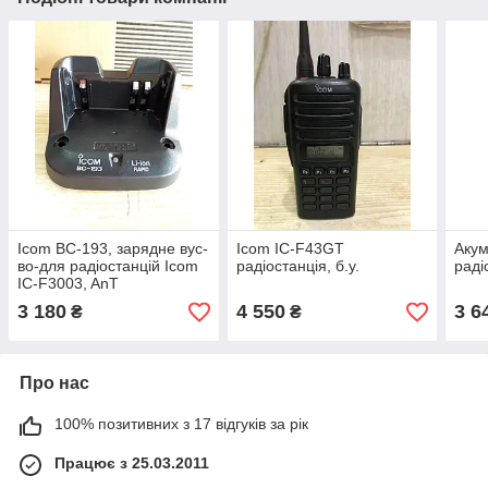
Icom BC-193, зарядне вус-
Icom IC-F43GT
Акум
во-для радіостанцій Icom
радіостанція, б.у.
раді
IC-F3003, AnT
3 180
4 550
3 6
₴
₴
Про нас
100% позитивних з 17 відгуків за рік
Працює з 25.03.2011