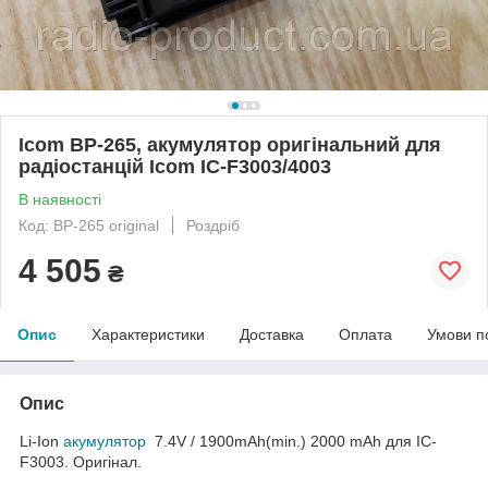
Icom BP-265, акумулятор оригінальний для
радіостанцій Icom IC-F3003/4003
В наявності
Код: BP-265 original
Роздріб
4 505
₴
Опис
Характеристики
Доставка
Оплата
Умови п
Опис
Li-Ion
акумулятор
7.4V / 1900mAh(min.) 2000 mAh для IC-
F3003. Оригінал.