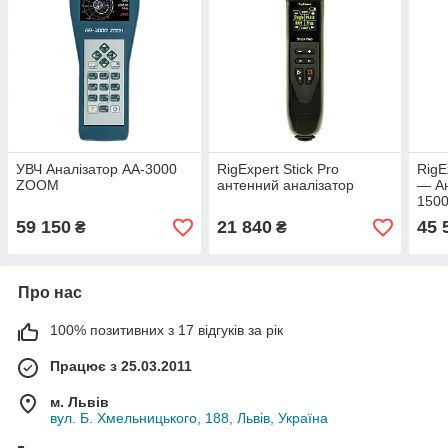
УВЧ Аналізатор AA-3000
RigExpert Stick Pro
RigE
ZOOM
антенний аналізатор
— Ан
1500
59 150
21 840
45 
₴
₴
Про нас
100% позитивних з 17 відгуків за рік
Працює з 25.03.2011
м. Львів
вул. Б. Хмельницького, 188, Львів, Україна