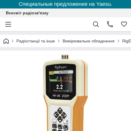
Специальные предложения на Yaesu.
Всесвіт радіозв'язку
Радіостанції та інше
Вимірювальне обладнання
RigE