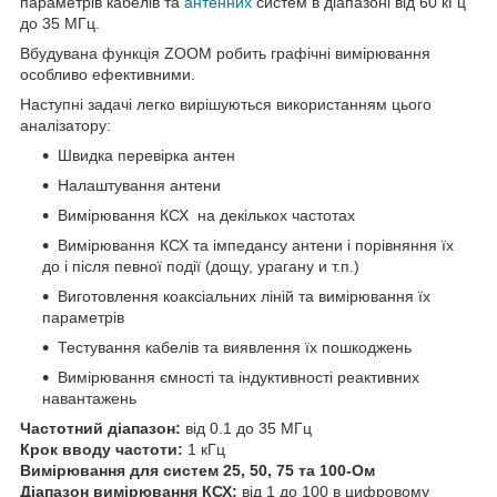
параметрів кабелів та
антенних
систем в діапазоні від 60 кГц
до 35 МГц.
Вбудувана функція ZOOM робить графічні вимірювання
особливо ефективними.
Наступні задачі легко вирішуються використанням цього
аналізатору:
Швидка перевірка антен
Налаштування антени
Вимірювання КСХ на декількох частотах
Вимірювання КСХ та імпедансу антени і порівняння їх
до і після певної події (дощу, урагану и т.п.)
Виготовлення коаксіальних ліній та вимірювання їх
параметрів
Тестування кабелів та виявлення їх пошкоджень
Вимірювання ємності та індуктивності реактивних
навантажень
Частотний діапазон:
від 0.1 до 35 МГц
Крок вводу частоти:
1 кГц
Вимірювання для систем 25, 50, 75 та 100-Ом
Діапазон вимірювання КСХ:
від 1 до 100 в цифровому