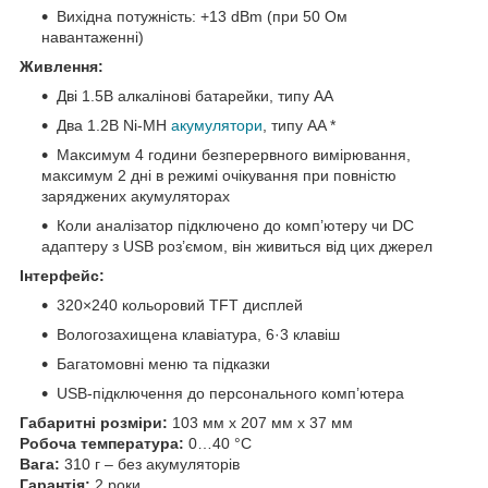
Вихідна потужність: +13 dBm (при 50 Ом
навантаженні)
Живлення:
Дві 1.5В алкалінові батарейки, типу AA
Два 1.2В Ni-MH
акумулятори
, типу AA *
Максимум 4 години безперервного вимірювання,
максимум 2 дні в режимі очікування при повністю
заряджених акумуляторах
Коли аналізатор підключено до комп’ютеру чи DC
адаптеру з USB роз’ємом, він живиться від цих джерел
Інтерфейс:
320×240 кольоровий TFT дисплей
Вологозахищена клавіатура, 6·3 клавіш
Багатомовні меню та підказки
USB-підключення до персонального комп’ютера
Габаритні розміри:
103 мм x 207 мм x 37 мм
Робоча температура:
0…40 °C
Вага:
310 г – без акумуляторів
Гарантія:
2 роки