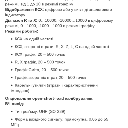
режимі, від 1 до 10 в режимі графіку
Відображення КСХ:
цифрове або у вигляді аналогового
індикатору
Діапазон R та X:
0…10000, -10000…10000 в цифровому
режимі, 0…1000, -1000…1000 в режимі графіку
Режими роботи:
КСХ на одній частоті
КСХ, зворотні втрати, R, X, Z, L, C на одній частоті
КСХ графік, 20 – 500 точок
R, X графік, 20 – 500 точок
Графік Сміта, 20 – 500 точок
Графік зворотніх втрат, 20 – 500 точок
Кабельні утиліти (втрати і характеристичний
імпеданс)
Опціональне open-short-load калібрування.
ВЧ вихід:
Тип роз’єму: UHF (SO-239)
Форма вихідного сигналу: прямокутна, 0.06 до 55
МГц