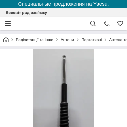
Специальные предложения на Yaesu.
Всесвіт радіозв'язку
Радіостанції та інше
Антени
Портативні
Антена т