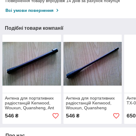
Повернення товару впродовж 14 днів за рахунок покупця
Всі умови повернення
Подібні товари компанії
Антена для портативних
Антена для портативних
Анте
радіостанцій Kenwood,
радіостанцій Kenwood,
TX-
Wouxun, Quansheng, Ant
Wouxun, Quansheng
546
546
650
₴
₴
Про нас