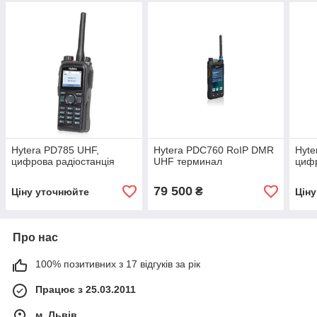
Hytera PD785 UHF,
Hytera PDC760 RoIP DMR
Hyte
цифрова радіостанція
UHF терминал
цифр
79 500
₴
Ціну уточнюйте
Цін
Про нас
100% позитивних з 17 відгуків за рік
Працює з 25.03.2011
м. Львів