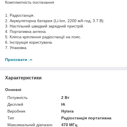
Комплектність постачання
1. Радіостанція.
2. Акумуляторна батарея (Li-Ion, 2200 мА·год, 3.7 В).
3. Настільний швидкий зарядний пристрій.
4. Портативна антена.
5. Кліпса кріплення радіостанції на пояс.
6. Інструкція користувача.
7. Упаковка.
Приховати
Характеристики
Основні
Потужність
2 Вт
Дисплей
Ні
Виробник
Hytera
Тип
Радіостанція портативна
Максимальний діапазон
470 МГц