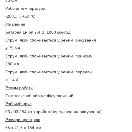
50 Ом
Робоча температура
-
20°С.... +60 °C
Живлення
Батарея Li-Ion 7,4 В, 1800 мА·год
Струм, який споживається у режимі очікування
≤ 75 мА
Струм, який споживається у режимі прийому
380 мА
Струм, який споживається у режимі передачі
≤ 1,4 А
Режим роботи
Симплексний
або
напівдуплексний
Робочий цикл
03 / 03 / 54 хв.
(прийом/передавання/
очікування)
Розміри пристрою
65 х 41,5 х 134 мм