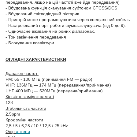
передавання, якщо на цій частоті вже йде передавання)
- Вбудована функція сканування субтоном CTCSS/DCS
- Вбудований світлодіодний ліхтарик
- Пристрій може програмовуватися через спеціальний кабель.
- Настроюваний поріг роботи шумозаглушувача (від 0 до 9).
- Одночасне вживання на різних діапазонах.
- Тон закінчення передавання
- Блокування клавіатури.
ОГЛЯДНІ ХАРАКТЕРИСТИКИ
Діапазон частот:
FM: 65 - 108 МГц (приймання FM — радіо)
VHF: 136МГц — 174 МГц (передавання/приймання)
UHF 400 МГц — 520МГц (передача/приймання)
Кількість комірок пам'яті
128
З
табільність частоти
2,5ppm
Крок зміни частоти
2,5 / 5 / 6,25 / 10 / 12,5 / 25 kHz
Опір
антени