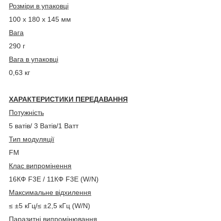
Розміри в упаковці
100 х 180 х 145 мм
Вага
29
0
г
Вага в упаковці
0,63 кг
ХАРАКТЕРИСТИКИ ПЕРЕДАВАННЯ
Потужність
5 ватів/
3 Ватів/
1 Ватт
Тип модуляції
FM
Клас випромінення
16КФ F3E / 11КФ F3E (W/N)
Максимальне відхилення
≤ ±5 кГц/≤ ±2,5 кГц (W/N)
Паразитні випромінювання