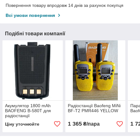
Повернення товару впродовж 14 днів за рахунок покупця
Всі умови повернення
Подібні товари компанії
Акумулятор 1800 mAh
Радіостанції Baofeng MiNi
Пара
BAOFENG B-580T для
BF-T2 PMR446 YELLOW
Baof
радіостанції
1 365
1 7
₴/пара
Ціну уточнюйте