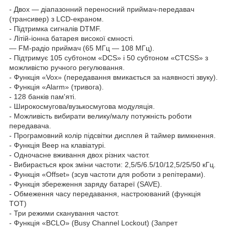
- Двох — діапазонний переносний приймач-передавач
(трансивер) з LCD-екраном.
- Підтримка сигналів DTMF.
- Літій-іонна батарея високої ємності.
— FM-радіо приймач (65 МГц — 108 МГц).
- Підтримує 105 субтоном «DCS» і 50 субтоном «CTCSS» з
можливістю ручного регулювання.
- Функція «Vox» (передавання вмикається за наявності звуку).
- Функція «Alarm» (тривога).
- 128 банків пам'яті.
- Широкосмугова/вузькосмугова модуляція.
- Можливість вибирати велику/малу потужність роботи
передавача.
- Програмовний колір підсвітки дисплея й таймер вимкнення.
- Функція Beep на клавіатурі.
- Одночасне вживання двох різних частот.
- Вибирається крок зміни частоти: 2,5/5/6.5/10/12,5/25/50 кГц.
- Функція «Offset» (зсув частоти для роботи з репітерами).
- Функція збереження заряду батареї (SAVE).
- Обмеження часу передавання, настроюваний (функція
TOT)
- Три режими сканування частот.
- Функція «BCLO» (Busy Channel Lockout) (Запрет