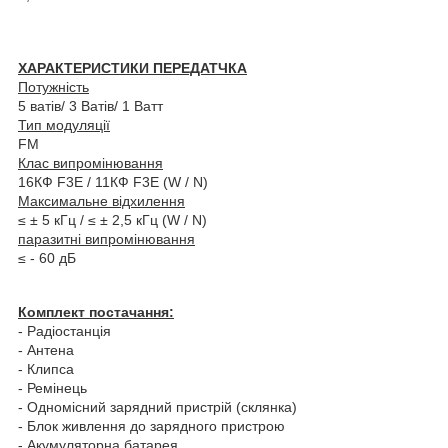
ХАРАКТЕРИСТИКИ
ПЕРЕДАТЧКА
Потужність
5 ватів/
3 Ватів/
1 Ватт
Тип модуляції
FM
Клас випромінювання
16КФ F3E / 11КФ F3E (W / N)
Максимальне відхилення
≤ ± 5 кГц / ≤ ± 2,5 кГц (W / N)
паразитні випромінювання
≤ - 60 дБ
Комплект постачання:
- Радіостанція
- Антена
- Клипса
- Ремінець
- Одномісний зарядний пристрій (склянка)
- Блок живлення до зарядного пристрою
- Акумуляторна батарея