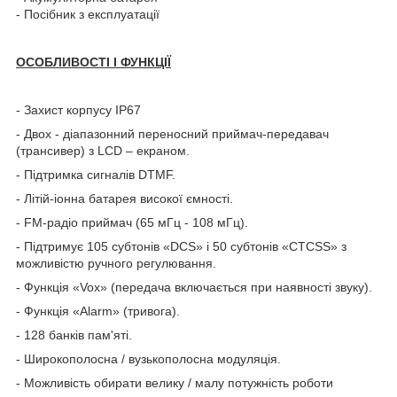
- Посібник з експлуатації
ОСОБЛИВОСТІ І ФУНКЦІЇ
- Захист корпусу
IP
67
-
Двох
-
діапазонний переносний приймач-передавач
(трансивер) з LCD
–
екраном
.
-
Підтримка сигналів
DTMF.
-
Літій-іонна батарея високої ємності.
- FM-радіо приймач (65 мГц - 108 мГц).
- Підтримує 105 субтонів «DCS» і 50 субтонів «CTCSS» з
можливістю ручного регулювання.
-
Функція
«Vox»
(передача включається при
наявності звуку).
- Функція «Alarm» (тривога).
- 128 банків пам'яті.
-
Широкополосна
/
вузькополосна модуляція
.
-
Можливість обирати велику
/
малу
потужність
роботи