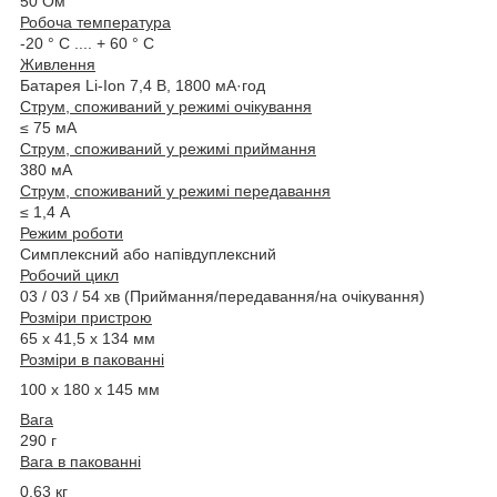
50 Ом
Робоча температура
-20 ° С .... + 60 ° С
Живлення
Батарея Li-Ion 7,4 В, 1800 мА·год
Струм, споживаний у режимі очікування
≤ 75 мА
Струм, споживаний у режимі приймання
380 мА
Струм, споживаний у режимі передавання
≤ 1,
4
А
Режим роботи
Симплексний або напівдуплексний
Робочий цикл
03
/
03
/
54 хв (Приймання/передавання/на очікування)
Розміри пристрою
65 х 41,5 х 134 мм
Розміри в пакованні
100 х 180 х 145 мм
Вага
290
г
Вага в пакованні
0,
63
кг