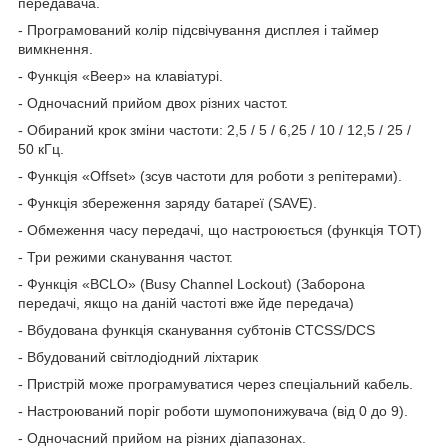
передавача.
-
Програмований колір підсвічування дисплея і
таймер
вимкнення.
-
Функція
«Beep»
на клавіатурі.
-
Одночасний прийом двох різних частот
.
-
Обираний крок зміни частоти: 2,5 / 5 / 6,25 / 10 / 12,5 / 25
/
50
кГц.
-
Ф
у
нкція
«Offset»
(зсув частоти для роботи з репітерами).
-
Функція збереження заряду батареї (SAVE).
-
Обмеження часу передачі, що настроюється (функція
TOT)
-
Три режими
сканування частот.
- Функція «BCLO» (Busy Channel Lockout) (Заборона
передачі, якщо на даній частоті вже йде передача)
- Вбудована функція сканування субтонів CTCSS/DCS
-
Вбудований світлодіодний ліхтарик
-
Пристрій може програмуватися через спеціальний кабель.
-
Настроюваний поріг роботи шумопонижувача
(від 0 до 9).
-
Одночасний прийом на різних діапазонах
.