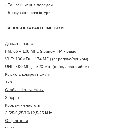
-
Тон закінчення передачі
-
Блокування клавіатури.
ЗАГАЛЬНІ
ХАРАКТЕРИСТИКИ
Діапазон частот
:
FM: 65 – 108 МГц (прийом FM - радіо)
VHF: 136МГц
–
174 МГц
(передача/прийом)
UHF: 400 МГц
–
520 Мгц
(передача/прийом)
Кількість комірок пам’яті
128
Стабільність частоти
2,5ppm
Крок зміни частоти
2,5/5/6,25/10/12,5/25
kHz
Опір антени