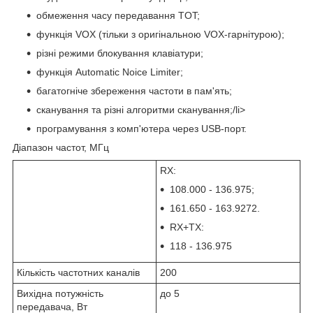
обмеження часу передавання TOT;
функція VOX (тільки з оригінальною VOX-гарнітурою);
різні режими блокування клавіатури;
функція Automatic Noice Limiter;
багатогніче збереження частоти в пам'ять;
сканування та різні алгоритми сканування;/li>
програмування з комп'ютера через USB-порт.
Діапазон частот, МГц
RX:
108.000 - 136.975;
161.650 - 163.9272.
RX+TX:
118 - 136.975
Кількість частотних каналів
200
Вихідна потужність
до 5
передавача, Вт