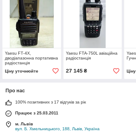
Yaesu FT-4X,
Yaesu FTA-750L авіаційна
Yaes
дводіапазонна портативна
радіостанція
Гучн
радіостанція
27 145
₴
Ціну уточнюйте
Цін
Про нас
100% позитивних з 17 відгуків за рік
Працює з 25.03.2011
м. Львів
вул. Б. Хмельницького, 188, Львів, Україна