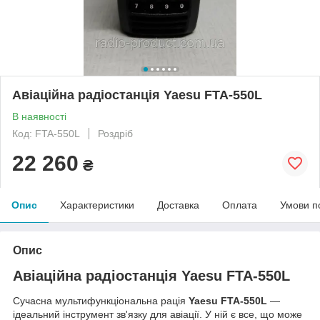
Авіаційна радіостанція Yaesu FTA-550L
В наявності
Код: FTA-550L
Роздріб
22 260
₴
Опис
Характеристики
Доставка
Оплата
Умови п
Опис
Авіаційна радіостанція Yaesu FTA-550L
Сучасна мультифункціональна рація
Yaesu FTA-550L
—
ідеальний інструмент зв'язку для авіації. У ній є все, що може