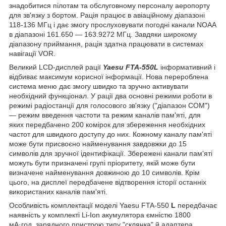
знадобитися пілотам та обслуговному персоналу аеропорту
для зв'язку з бортом. Рація працює в авіаційному діапазоні
118-136 МГц і дає змогу прослуховувати погодні канали NOAA
в діапазоні 161.650 — 163.9272 МГц. Завдяки широкому
діапазону приймання, рація здатна працювати в системах
навігації VOR.
Великий LCD-дисплей рації
Yaesu FTA-550L
інформативний і
відбиває максимум корисної інформації. Нова перероблена
система меню дає змогу швидко та зручно активувати
необхідний функціонал. У рації два основні режими роботи в
режимі радіостанції для голосового зв'язку ("діапазон COM")
— режим введення частоти та режим каналів пам'яті, для
яких передбачено 200 комірок для збереження необхідних
частот для швидкого доступу до них. Кожному каналу пам'яті
може бути присвоєно найменування завдовжки до 15
символів для зручної ідентифікації. Збережені канали пам'яті
можуть бути призначені групі пріоритету, якій може бути
визначене найменування довжиною до 10 символів. Крім
цього, на дисплеї передбачене відтворення історії останніх
використаних каналів пам'яті.
Особливість комплектації моделі Yaesu FTA-550
L
передбачає
наявність у комплекті Li-Ion акумулятора ємністю 1800
мА·год, зарядного пристрою типу "склянка" й адаптера