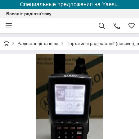
Специальные предложения на Yaesu.
Всесвіт радіозв'язку
Радіостанції та інше
Портативні радіостанції (носивні), р