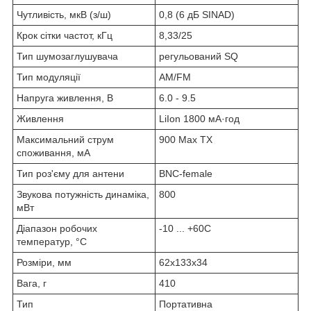
Чутливість, мкВ (з/ш)
0,8 (6 дБ SINAD)
Крок сітки частот, кГц
8,33/25
Тип шумозаглушувача
регульований SQ
Тип модуляції
AM/FM
Напруга живлення, В
6.0 - 9.5
Живлення
LiIon 1800 мА·год
Максимальний струм
900 Max TX
споживання, мА
Тип роз'єму для антени
BNC-female
Звукова потужність динаміка,
800
мВт
Діапазон робочих
-10 ... +60C
температур, °C
Розміри, мм
62x133x34
Вага, г
410
Тип
Портативна