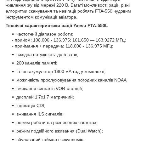
живлення з/у від мережі 220 В. Багаті можливості рації, різні
алгоритми сканування та навігації роблять FTA-550 чудовим
інструментом комунікації авіатора.
Технічні характеристики рації Yaesu FTA-550L
частотний діапазон роботи:
- прийом: 108.000 - 136.975; 161.650 — 163.9272 МГц;
- приймання + передача: 118.000 - 136.975 МГц;
вихідна потужність: до 5 ватів;
200 каналів пам'яті;
Li-Ion акумулятор 1800 мА·год у комплекті;
можливість прослуховування погодних каналів NOAA
вживання сигналів VOR-станцій;
дисплей 1'7x1'7 матричний;
індикація CDI;
вживання ILS сигналів;
режим роботи на рознесених частотах;
режим подвійного вживання (Dual Watch);
вбудований таймер і секундомір;