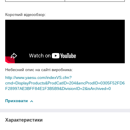
Короткий відеообзор:
Небесний опис на сайті виробника:
http://www.yaesu.com/indexVS.cfm?
cmd=DisplayProducts&ProdCatID=204&encProdID=0305F52FD6
F28997AE3BFF84E1F3B5B9&DivisionID=2&isArchived=0
Приховати
Характеристики