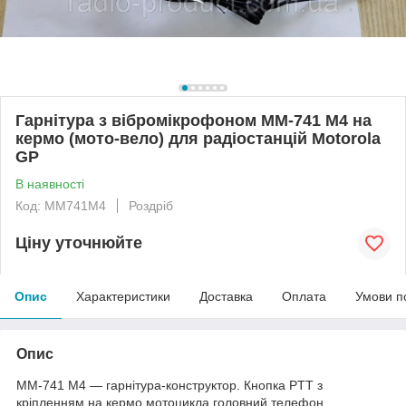
Гарнітура з вібромікрофоном MM-741 M4 на
кермо (мото-вело) для радіостанцій Motorola
GP
В наявності
Код: MM741M4
Роздріб
Ціну уточнюйте
Опис
Характеристики
Доставка
Оплата
Умови п
Опис
ММ-741 M4 — гарнітура-конструктор. Кнопка PTT з
кріпленням на кермо мотоцикла головний телефон