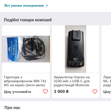
Всі умови повернення
Подібні товари компанії
Гарнітура з
Акумулятор Impres на
Лар
вібромікрофоном MM-741
3100 мАг з USB-C для
ML-
M1 на кермо (мото-вело)
радіостанцій Motorola
раді
для радіостанцій Motorola
DP2xxx/4xxx
3 900
₴
Ціну уточнюйте
Цін
CP/P/MP
Про нас