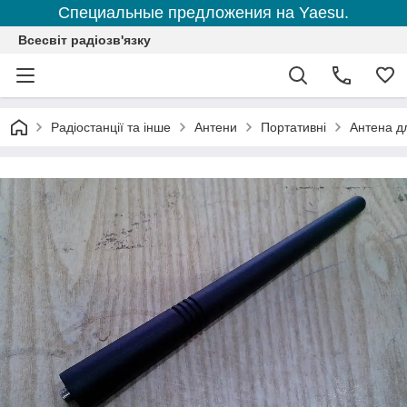
Специальные предложения на Yaesu.
Всесвіт радіозв'язку
Радіостанції та інше
Антени
Портативні
Антена дл