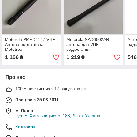
Motorola PMAD4147 VHF
Motorola NAD6502AR
Анте
Антена портативна
антена для VHF
раді
Mototrbo
радіостанцій
1 166
1 219
546
₴
₴
Про нас
100% позитивних з 17 відгуків за рік
Працює з 25.03.2011
м. Львів
вул. Б. Хмельницького, 188, Львів, Україна
Контакти