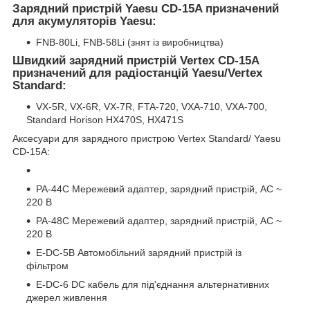
Зарядний пристрій Yaesu CD-15A призначений
для акумуляторів Yaesu
:
FNB-80Li, FNB-58Li (знят із виробництва)
Швидкий зарядний пристрій Vertex CD-15A
призначений для радіостанцій Yaesu/Vertex
Standard:
VX-5R, VX-6R, VX-7R, FTA-720, VXA-710, VXA-700,
Standard Horison HX470S, HX471S
Аксесуари для зарядного пристрою Vertex Standard/ Yaesu
CD-15A:
PA-44C Мережевий адаптер, зарядний пристрій, AC ~
220 В
PA-48C Мережевий адаптер, зарядний пристрій, AC ~
220 В
E-DC-5B Автомобільний зарядний пристрій із
фільтром
E-DC-6 DC кабель для під'єднання альтернативних
джерел живлення