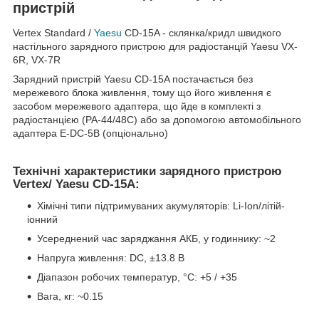
пристрій
Vertex Standard /
Yaesu
CD-15A
- склянка/кридл швидкого
настільного зарядного пристрою для радіостанцій Yaesu VX-
6R, VX-7R
Зарядний пристрій Yaesu CD-15A
постачається без
мережевого блока живлення
, тому що його живлення є
засобом мережевого адаптера, що йде в комплекті з
радіостанцією (PA-44/48C) або за допомогою автомобільного
адаптера E-DC-5B (опціонально)
Технічні характеристики зарядного пристрою
Vertex/ Yaesu CD-15A:
Хімічні типи підтримуваних акумуляторів:
Li-Ion/літій-
іонний
Усереднений час заряджання АКБ, у годиннику:
~2
Напруга живлення:
DC, ±13.8 В
Діапазон робочих температур, °C:
+5 / +35
Вага, кг:
~0.15