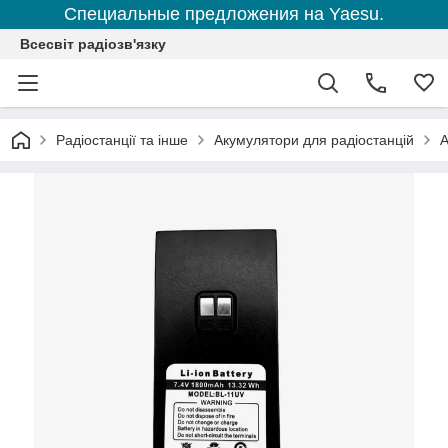
Специальные предложения на Yaesu.
Всесвіт радіозв'язку
Радіостанції та інше
Акумулятори для радіостанцій
А