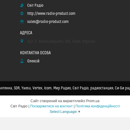
Світ Радіо
http://www.radio-product.com
sales@radio-product.com
вул. Б. Хмельницького, 188, Львів, Україна
Олексій
нтенна, SDR, Yaesu, Vertex, Icom, Мир Радио, Світ Радіо, радиостанция, Си-Би ра
Сайт створений на маркетплейсі
Prom.ua
Світ Радіо |
Поскаржитися на контент
|
Політика конфіденційності
Select Language
▼