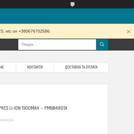
RCS, etc on +380676702586.
НАС
КОНТАКТИ
ДОСТАВКА ТА ОПЛАТА
RES LI-ION 1900MAH — PMNN4801A
N4801A