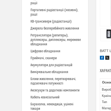
рації
Портативні радіостанції (носивні),
рації
КВ-трансивери (радіостанції)
Джерела безперебійного живлення
Ретранслятори (репитеры),
дуплексеры, диплексеры, мережеве
обладнання
BATT L
Цифрове обладнання
Приймачі, сканери
Акумулятори для радіостанцій
ХАРАК
Вимірювальне обладнання
Блоки живлення, перетворювачі,
Осно
підсилювачі потужності
Вироб
Аксесуари та додаткові компоненти
Країн
Кабель коаксіальний
Тип
Барахолка, некондиція, уцінені
Матер
товари