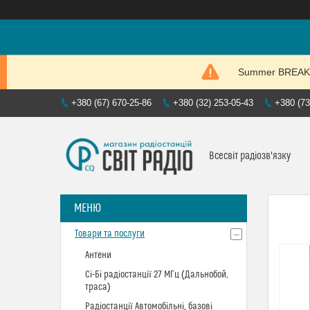
Summer BREAK. P
+380 (67) 670-25-86
+380 (32) 253-05-43
+380 (73
Всесвіт радіозв'язку
Товари та послуги
Антени
Сі-Бі радіостанції 27 МГц (Дальнобой,
траса)
Радіостанції Автомобільні, базові