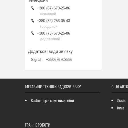
+380 (67) 670-25-86
основной
+380 (32) 253-05-43
городской
+380 (73) 670-25-86
додатковий
Signal
+380676702586
МЕГАЗИНИ ТЕХНІКИ РАДІОЗВ'ЯЗКУ
СІ-БІ АВ
Radioshop - самі низкі ціни
Львів
Київ
ГРАФІК РОБОТИ