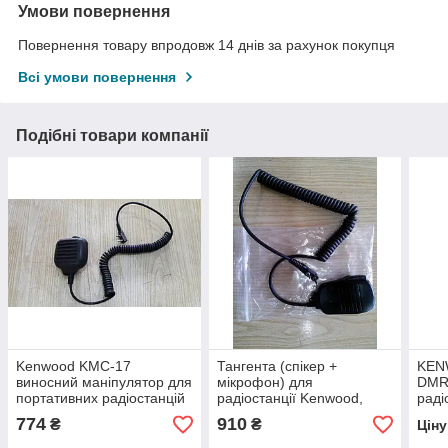
Умови повернення
Повернення товару впродовж 14 днів за рахунок покупця
Всі умови повернення
Подібні товари компанії
Kenwood KMC-17
Тангента (спікер +
KEN
виносний маніпулятор для
мікрофон) для
DMR
портативних радіостанцій
радіостанції Kenwood,
раді
Wouxun, AnT
774
910
₴
₴
Цін