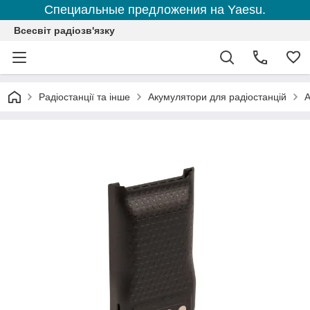
Специальные предложения на Yaesu.
Всесвіт радіозв'язку
Радіостанції та інше
Акумулятори для радіостанцій
А