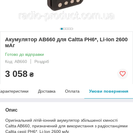
Акумулятор AB660 для Caltta PH6*, Li-Ion 2600
мАг
Готово до відправки
Код: AB660
Роздріб
3 058
₴
арактеристики
Доставка
Оплата
Умови повернення
Опис
Оригінальний літій-іонний акумулятор збільшеної ємності
Caltta AB660, призначений для використання з радіостанціями
Caltta серії PH6*, Li-Ion 2600 мАг.