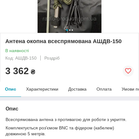
Антена окопна всеспрямована АШДВ-150
В наявності
Код: АШДВ-150
Роздріб
3 362
₴
Опис
Характеристики
Доставка
Оплата
Умови п
Опис
Всеспрямована антена з противагою для роботи з укриття.
Комплектується роз'ємом BNC та фідером (кабелем)
довжиною 5 метрів.