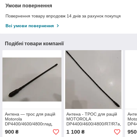
Умови повернення
Повернення товару впродовж 14 днів за рахунок покупця
Всі умови повернення
Подібні товари компанії
Антена — трос для рацій
Антена - ТРОС для рацій
Анте
Motorola
MOTOROLA
Moto
DP4400/4600/4800глад,
DP4400/4600/4800/R7/R7a,
DP44
UHF
та інш., VHF, 47 см
VHF
900
1 100
950
₴
₴