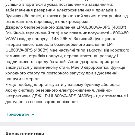
успішно впоратися з усіма поставленими завданнями:
забезпечення резервним електроживленням приладів в
будинку або офісі, а також ефективний захист електроніки від
різноманітних перешкод в електромережі.
Джерело безперебійного живлення LP-UL800VA-8PS (480Вт)
(лінійно-інтерактивний тип) має показник потужності - 800/480
VA/W і вхідну напругу - 145-295 V. Захисний функціонал
інтерактивного джерела безперебійного живлення LP-
UL800VA-8PS (480Вт) має наступні типи захисту: від короткого
замикання, стрибків напруги, перевантаження, розряду і
надлишкового заряду батарей. Автопідзарядка пристрою
виконується у вимкненому стані. Має 8 євророзетки, функції
холодного старту та повторного запуску при відновленні
напруги в мережі.
Якщо необхідно організувати у вашому будинку або офісі
якісну систему резервного електроживлення, лінійно-
інтерактивне ДБЖ LP-UL800VA-8PS (480Вт) - це оптимальне і
доступне за своєю вартістю рішення.
Приховати
Характеристики