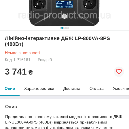
Лінійно-інтерактивне ДБЖ LP-800VA-8PS
(480Вт)
Немає в наявності
Код: LP16161
Роздріб
3 741
₴
Опис
Характеристики
Доставка
Оплата
Умови п
Опис
Представлена в нашому каталозі модель інтерактивного ДБЖ
LP-UL800VA-8PS (480Вт) відрізняється привабливими
характеристиками та функціоналом, завдяки чому зможе