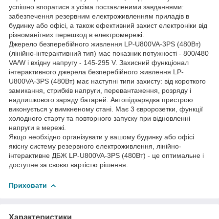
успішно впоратися з усіма поставленими завданнями:
забезпечення резервним електроживленням приладів в
будинку або офісі, а також ефективний захист електроніки від
різноманітних перешкод в електромережі.
Джерело безперебійного живлення LP-U800VA-3PS (480Вт)
(лінійно-інтерактивний тип) має показник потужності - 800/480
VA/W і вхідну напругу - 145-295 V. Захисний функціонал
інтерактивного джерела безперебійного живлення LP-
U800VA-3PS (480Вт) має наступні типи захисту: від короткого
замикання, стрибків напруги, перевантаження, розряду і
надлишкового заряду батарей. Автопідзарядка пристрою
виконується у вимкненому стані. Має 3 євророзетки, функції
холодного старту та повторного запуску при відновленні
напруги в мережі.
Якщо необхідно організувати у вашому будинку або офісі
якісну систему резервного електроживлення, лінійно-
інтерактивне ДБЖ LP-U800VA-3PS (480Вт) - це оптимальне і
доступне за своєю вартістю рішення.
Приховати
Характеристики