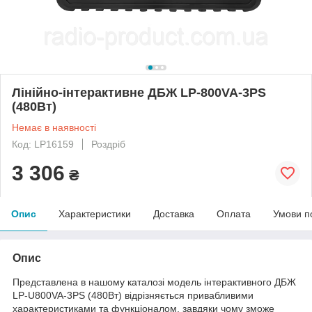
Лінійно-інтерактивне ДБЖ LP-800VA-3PS
(480Вт)
Немає в наявності
Код: LP16159
Роздріб
3 306
₴
Опис
Характеристики
Доставка
Оплата
Умови п
Опис
Представлена в нашому каталозі модель інтерактивного ДБЖ
LP-U800VA-3PS (480Вт) відрізняється привабливими
характеристиками та функціоналом, завдяки чому зможе