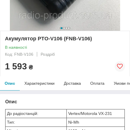
Акумулятор PTO-V106 (FNB-V106)
В наявності
Код: FNB-V106
Роздріб
1 593
₴
Опис
Характеристики
Доставка
Оплата
Умови п
Опис
До радіостанцій:
Vertex/Motorola VX-231
Тип:
Ni-Mh