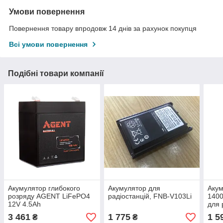
Умови повернення
Повернення товару впродовж 14 днів за рахунок покупця
Всі умови повернення
Подібні товари компанії
Акумулятор глибокого
Акумулятор для
Акум
розряду AGENT LiFePO4
радіостанцій, FNB-V103Li
1400
12V 4.5Ah
для 
3 461
1 775
1 5
₴
₴