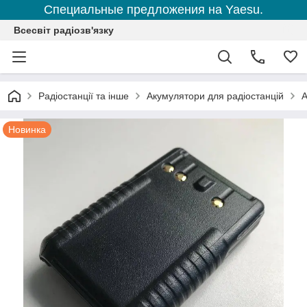
Специальные предложения на Yaesu.
Всесвіт радіозв'язку
Радіостанції та інше
Акумулятори для радіостанцій
А
Новинка