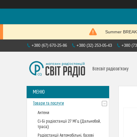
Summer BREAK. P
+380 (67) 670-25-86
+380 (32) 253-05-43
+380 (73
Всесвіт радіозв'язку
Товари та послуги
Антени
Сі-Бі радіостанції 27 МГц (Дальнобой,
траса)
Радіостанції Автомобільні, базові