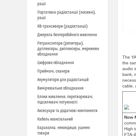
рації
Портативні радіостанції (носивні),
рації
КВ-трансивери (радіостанції)
Джерела безперебійного живлення
Ретранслятори (репитеры),
дуплексеры, диплексеры, мережеве
обладнання
The YA
Цифрове обладнання
the sa
audio 
Приймачі, сканери
bank, m
Акумулятори для радіостанцій
necess
cable,
Вимірювальне обладнання
Блоки живлення, перетворювачі,
підсилювачі потужності
Аксесуари та додаткові компоненти
Now 
Кабель коаксіальний
commer
Барахолка, некондиція, уцінені
High 
товари
FTA-4