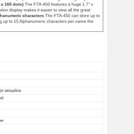
 x 160 dots)
The FTA-450 features a huge 1.7" x
tion display makes it easier to view all the great
phanumeric characters
The FTA-450 can store up to
ing up to 15 Alphanumeric characters per name the
ія авіаційна
ий
ик