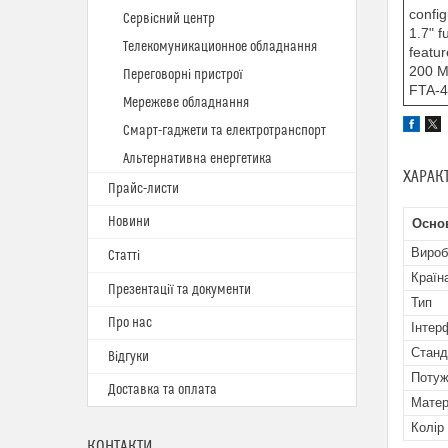
config
Сервісний центр
1.7" f
Телекомуникационное обладнання
featur
200 Me
Переговорні пристрої
FTA-45
Мережеве обладнання
Смарт-гаджети та електротранспорт
Альтернативна енергетика
ХАРАК
Прайс-листи
Новини
Осно
Вироб
Статті
Країн
Презентації та документи
Тип
Про нас
Інтер
Станд
Відгуки
Потуж
Доставка та оплата
Матер
Колір
КОНТАКТИ