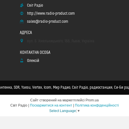
Світ Радіо
http://www.radio-product.com
sales@radio-product.com
вул. Б. Хмельницького, 188, Львів, Україна
Олексій
нтенна, SDR, Yaesu, Vertex, Icom, Мир Радио, Світ Радіо, радиостанция, Си-Би ра
Сайт створений на маркетплейсі
Prom.ua
Світ Радіо |
Поскаржитися на контент
|
Політика конфіденційності
Select Language
▼