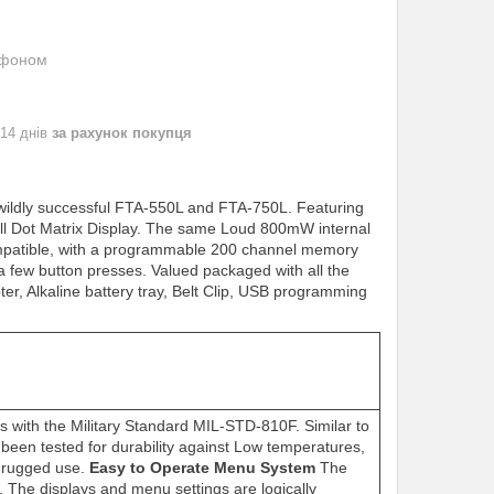
ефоном
 14 днів
за рахунок покупця
ildly successful FTA-550L and FTA-750L. Featuring
ull Dot Matrix Display. The same Loud 800mW internal
ompatible, with a programmable 200 channel memory
 a few button presses. Valued packaged with all the
, Alkaline battery tray, Belt Clip, USB programming
with the Military Standard MIL-STD-810F. Similar to
been tested for durability against Low temperatures,
 rugged use.
Easy to Operate Menu System
The
The displays and menu settings are logically