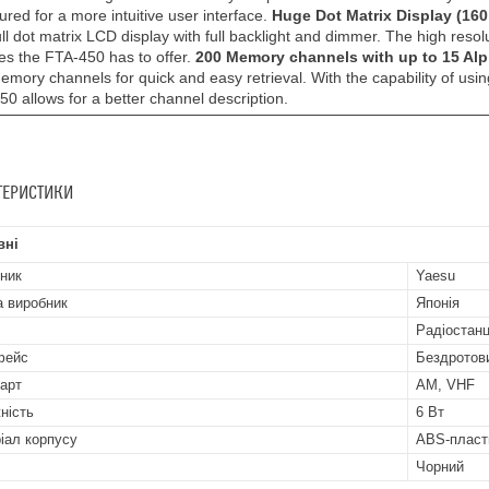
ured for a more intuitive user interface.
Huge Dot Matrix Display (160
ull dot matrix LCD display with full backlight and dimmer. The high resolu
es the FTA-450 has to offer.
200 Memory channels with up to 15 Al
mory channels for quick and easy retrieval. With the capability of us
0 allows for a better channel description.
ТЕРИСТИКИ
вні
ник
Yaesu
а виробник
Японія
Радіостанц
фейс
Бездротов
арт
AM, VHF
ність
6 Вт
іал корпусу
ABS-пласт
Чорний