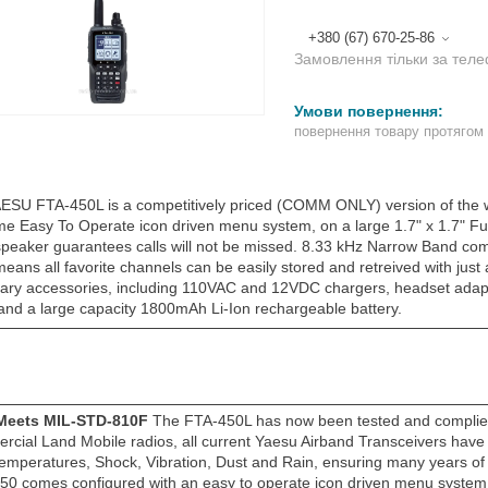
+380 (67) 670-25-86
Замовлення тільки за тел
повернення товару протягом
ESU FTA-450L is a competitively priced (COMM ONLY) version of the w
me Easy To Operate icon driven menu system, on a large 1.7" x 1.7" F
speaker guarantees calls will not be missed. 8.33 kHz Narrow Band c
eans all favorite channels can be easily stored and retreived with just
ary accessories, including 110VAC and 12VDC chargers, headset adapter
 and a large capacity 1800mAh Li-Ion rechargeable battery.
Meets MIL-STD-810F
The FTA-450L has now been tested and complies 
cial Land Mobile radios, all current Yaesu Airband Transceivers have 
temperatures, Shock, Vibration, Dust and Rain, ensuring many years of
50 comes configured with an easy to operate icon driven menu system. 