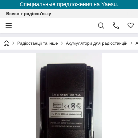
Специальные предложения на Yaesu.
Всесвіт радіозв'язку
Радіостанції та інше
Акумулятори для радіостанцій
А