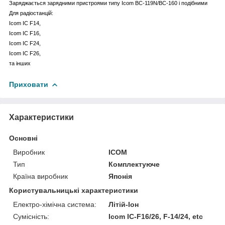
Заряджається зарядними пристроями типу Icom BC-119N/BC-160 і подібними
Для радіостанцій:
Icom IC F14,
Icom IC F16,
Icom IC F24,
Icom IC F26,
та інших
Приховати
Характеристики
Основні
Виробник
ICOM
Тип
Комплектуюче
Країна виробник
Японія
Користувальницькі характеристики
Електро-хімічна система:
Літій-Іон
Сумісність:
Icom IC-F16/26, F-14/24, etc