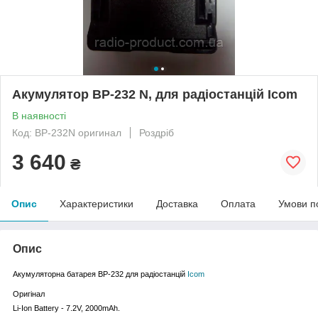
Акумулятор BP-232 N, для радіостанцій Icom
В наявності
Код: BP-232N оригинал
Роздріб
3 640
₴
Опис
Характеристики
Доставка
Оплата
Умови п
Опис
Акумуляторна батарея BP-232 для радіостанцій
Icom
Оригінал
Li-Ion Battery - 7.2V, 20
00mAh.