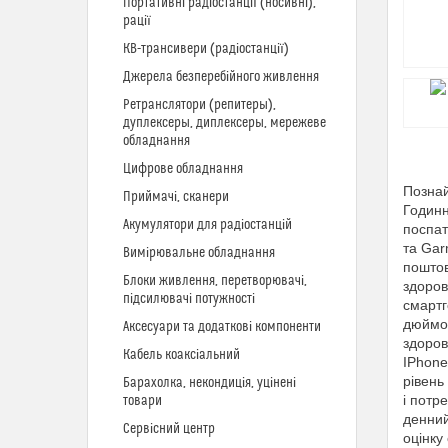
Портативні радіостанції (носивні),
рації
КВ-трансивери (радіостанції)
Джерела безперебійного живлення
Ретранслятори (репитеры),
дуплексеры, диплексеры, мережеве
обладнання
Цифрове обладнання
Познай
Приймачі, сканери
Годинн
Акумулятори для радіостанцій
поспат
та Gar
Вимірювальне обладнання
поштов
Блоки живлення, перетворювачі,
здоров
підсилювачі потужності
смартг
дюймов
Аксесуари та додаткові компоненти
здоров
Кабель коаксіальний
IPhone
рівень
Барахолка, некондиція, уцінені
і потр
товари
денний
Сервісний центр
оцінку