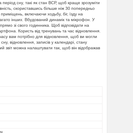
 період сну, такі як стан ВСР, щоб краще зрозуміти
ивність, скориставшись більше ніж 30 попередньо
риміщень, включаючи ходьбу, біг, їзду на
багато інших. Вбудований динамік та мікрофон. У
рямо зі свого годинника. Щоб відповідати на
ртфона. Користь від тренувань та час відновлення.
 часу вам потрібно для відновлення, щоб ви могли
сну, відновлення, записів у календарі, стану
ий звіт можна налаштувати так, щоб він відображав
их