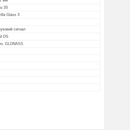
12 мм
nu 3S
illa Glass 3
звуковий сигнал
id OS
leo, GLONASS