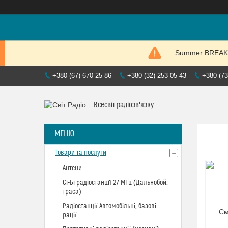
Summer BREAK. P
+380 (67) 670-25-86
+380 (32) 253-05-43
+380 (73
Всесвіт радіозв'язку
Товари та послуги
Антени
Сі-Бі радіостанції 27 МГц (Дальнобой,
траса)
Радіостанції Автомобільні, базові
рації