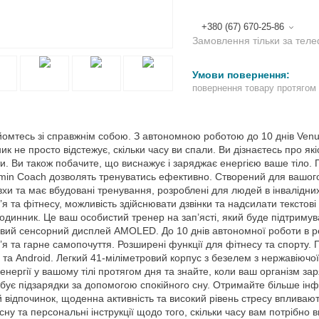
+380 (67) 670-25-86
Замовлення тільки за тел
повернення товару протягом
омтесь зі справжнім собою. З автономною роботою до 10 днів Venu 
ик не просто відстежує, скільки часу ви спали. Ви дізнаєтесь про якіс
и. Ви також побачите, що виснажує і заряджає енергією ваше тіло. 
min Coach дозволять тренуватись ефективно. Створений для вашого
хи та має вбудовані тренування, розроблені для людей в інвалідних
’я та фітнесу, можливість здійснювати дзвінки та надсилати текстов
одинник. Це ваш особистий тренер на зап’ясті, який буде підтримува
ий сенсорний дисплей AMOLED. До 10 днів автономної роботи в р
’я та гарне самопочуття. Розширені функції для фітнесу та спорту
 та Android. Легкий 41-міліметровий корпус з безелем з нержавіючої 
 енергії у вашому тілі протягом дня та знайте, коли ваш організм за
ебує підзарядки за допомогою спокійного сну. Отримайте більше інф
 відпочинок, щоденна активність та високий рівень стресу впливают
 сну та персональні інструкції щодо того, скільки часу вам потрібно 