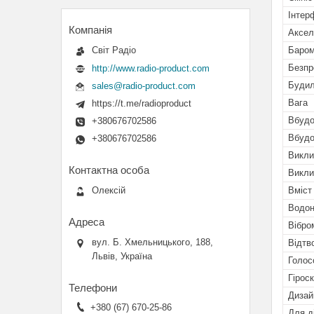
Інтер
Аксел
Світ Радіо
Баром
Безпр
http://www.radio-product.com
Будил
sales@radio-product.com
Вага
https://t.me/radioproduct
Вбудо
+380676702586
Вбудо
+380676702586
Викли
Викли
Вміст
Олексій
Водон
Вібро
вул. Б. Хмельницького, 188,
Відтв
Львів, Україна
Голос
Гірос
Дизай
+380 (67) 670-25-86
Для д