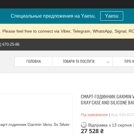
Специальные предложения на Yaesu.
Yaesu
lease feel free to connect via Viber, Telegram, WhatsApp, Signal, 
) 670-25-86
ГОЛОВНА
ТОВАРИ ТА ПОСЛУГИ
ПРО 
СМАРТ-ГОДИННИК GARMIN VE
GRAY CASE AND SILICONE B
Під замовлення
Код:
010-027
Відправка з 13 серпня
27 528 ₴