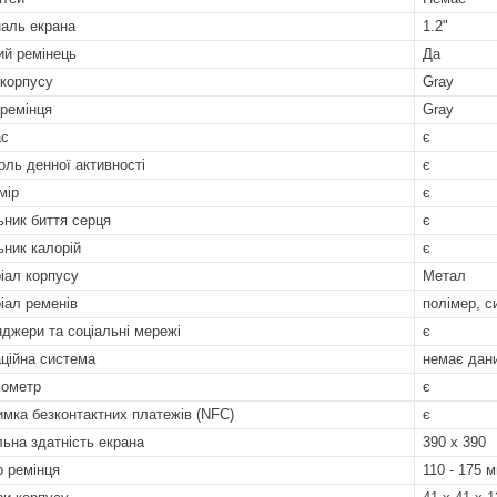
наль екрана
1.2"
ий ремінець
Да
 корпусу
Gray
 ремінця
Gray
ас
є
оль денної активності
є
мір
є
ьник биття серця
є
ьник калорій
є
іал корпусу
Метал
іал ременів
полімер, с
джери та соціальні мережі
є
ційна система
немає дан
ометр
є
имка безконтактних платежів (NFC)
є
льна здатність екрана
390 х 390
р ремінця
110 - 175 