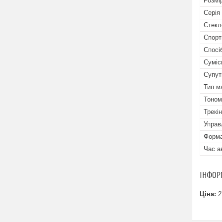
Розмі
Серія
Стекл
Спорт
Спосі
Суміс
Супут
Тип м
Тоном
Трекін
Управ
Форма
Час а
ІНФОР
Ціна:
2