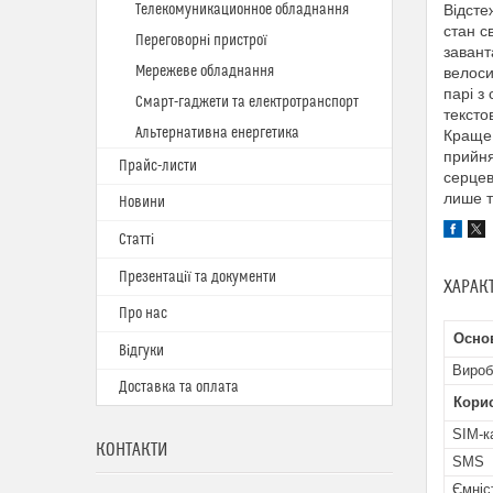
Телекомуникационное обладнання
Відсте
стан с
Переговорні пристрої
завант
Мережеве обладнання
велоси
парі з
Смарт-гаджети та електротранспорт
тексто
Альтернативна енергетика
Краще 
прийня
Прайс-листи
серцев
лише т
Новини
Статті
Презентації та документи
ХАРАК
Про нас
Основ
Відгуки
Вироб
Доставка та оплата
Кори
SIM-к
КОНТАКТИ
SMS
Ємніс