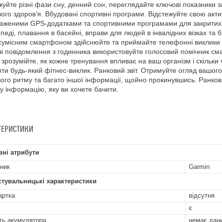
жуйте різні фази сну, денний сон, переглядайте ключові показники за
вого здоров’я. Вбудовані спортивні програми. Відстежуйте свою акт
аженими GPS-додатками та спортивними програмами для закритих п
педі, плавання в басейні, вправи для людей в інвалідних візках та 
 сумісним смартфоном здійснюйте та приймайте телефонні виклики п
ві повідомлення з годинника використовуйте голосовий помічник сма
зрозумійте, як кожне тренування впливає на ваш організм і скільки
ти будь-який фітнес-виклик. Ранковий звіт. Отримуйте огляд вашого 
ого ритму та багато іншої інформації, щойно прокинувшись. Ранков
у інформацію, яку ви хочете бачити.
ТЕРИСТИКИ
ні атрибути
ник
Garmin
стувальницькі характеристики
артка
відсутня
є
ть акумулятора
немає дан