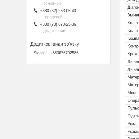
основной
Діаго
+380 (32) 253-05-43
Змінн
городской
Колір
+380 (73) 670-25-86
Колір
додатковий
Комп
Контр
Signal
+380676702586
Кроко
Лічил
Лічил
Матер
Матер
Месен
Опера
Пульс
Підтр
Розді
Розмі