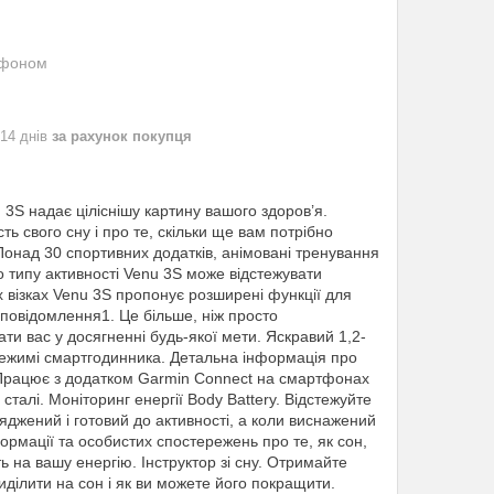
ефоном
 14 днів
за рахунок покупця
3S надає ціліснішу картину вашого здоров’я.
ть свого сну і про те, скільки ще вам потрібно
Понад 30 спортивних додатків, анімовані тренування
 типу активності Venu 3S може відстежувати
 візках Venu 3S пропонує розширені функції для
і повідомлення1. Це більше, ніж просто
ти вас у досягненні будь-якої мети. Яскравий 1,2-
ежимі смартгодинника. Детальна інформація про
. Працює з додатком Garmin Connect на смартфонах
сталі. Моніторинг енергії Body Battery. Відстежуйте
ряджений і готовий до активності, а коли виснажений
ормації та особистих спостережень про те, як сон,
ь на вашу енергію. Інструктор зі сну. Отримайте
виділити на сон і як ви можете його покращити.