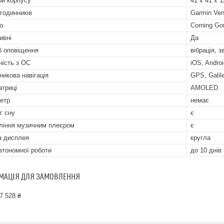
ри корпусу
41 х 41 х 
 годинників
Garmin Ve
о
Corning Gor
ивні
Да
б оповіщення
вібрація, 
ність з ОС
iOS, Andro
никова навігація
GPS, Gali
атриці
AMOLED
етр
немає
г сну
є
ління музичним плеєром
є
 дисплея
кругла
втономної роботи
до 10 днів
МАЦІЯ ДЛЯ ЗАМОВЛЕННЯ
7 528 ₴