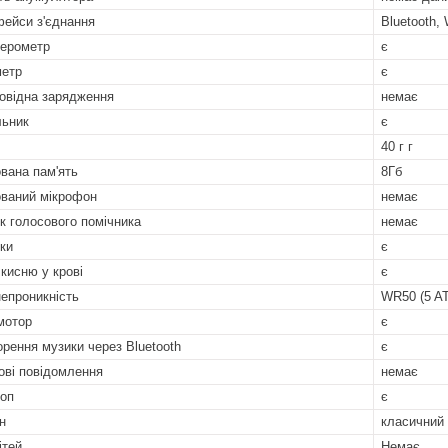
фейси з'єднання
Bluetooth, 
ерометр
є
етр
є
овідна зарядження
немає
ьник
є
40 г г
вана пам'ять
8Гб
ваний мікрофон
немає
к голосового помічника
немає
ки
є
 кисню у крові
є
епроникність
WR50 (5 A
мотор
є
орення музики через Bluetooth
є
ові повідомлення
немає
коп
є
н
класичний
ітей
Немає