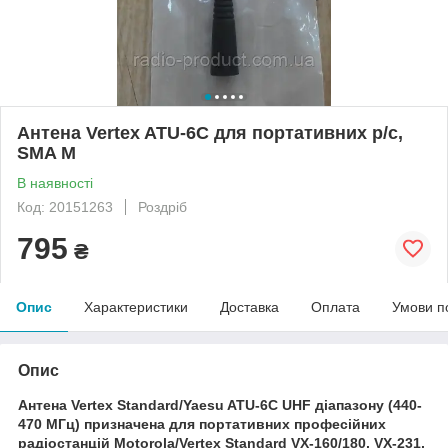
Антена Vertex ATU-6C для портативних р/с,
SMA M
В наявності
Код: 20151263
Роздріб
795
₴
Опис
Характеристики
Доставка
Оплата
Умови п
Опис
Антена Vertex Standard/Yaesu ATU-6C UHF діапазону (440-
470 МГц) призначена для портативних професійних
радіостанцій Motorola/Vertex Standard VX-160/180, VX-231,