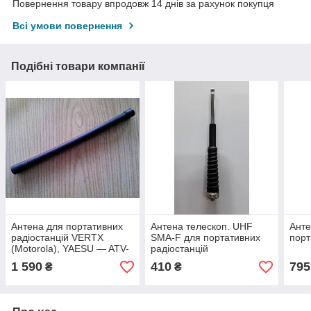
Повернення товару впродовж 14 днів за рахунок покупця
Всі умови повернення
Подібні товари компанії
Антена для портативних
Антена телескоп. UHF
Анте
радіостанцій VERTX
SMA-F для портативних
порт
(Motorola), YAESU — ATV-
радіостанцій
6XL
1 590
410
795
₴
₴