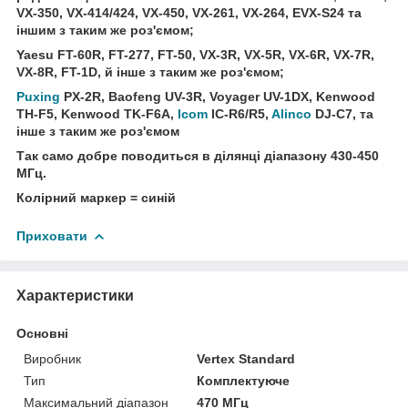
VX-350, VX-414/424, VX-450, VX-261, VX-264, EVX-S24 та
іншим з таким же роз'ємом;
Yaesu FT-60R, FT-277, FT-50, VX-3R, VX-5R, VX-6R, VX-7R,
VX-8R, FT-1D, й інше з таким же роз'ємом;
Puxing
PX-2R, Baofeng UV-3R, Voyager UV-1DX, Kenwood
TH-F5, Kenwood TK-F6A,
Icom
IC-R6/R5,
Alinco
DJ-C7, та
інше з таким же роз'ємом
Так само добре поводиться в ділянці діапазону 430-450
МГц.
Колірний маркер = синій
Приховати
Характеристики
Основні
Виробник
Vertex Standard
Тип
Комплектуюче
Максимальний діапазон
470 МГц