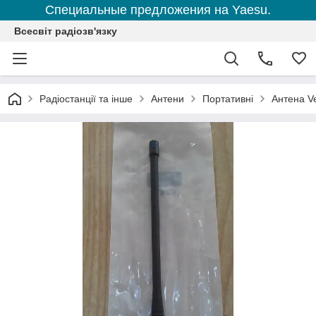
Специальные предложения на Yaesu.
Всесвіт радіозв'язку
Радіостанції та інше
Антени
Портативні
Антена V