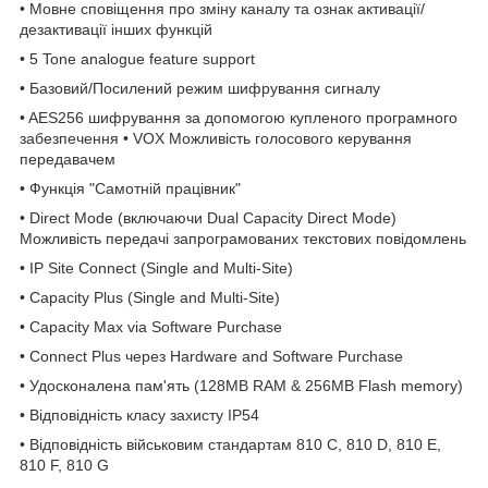
• Мовне сповіщення про зміну каналу та ознак активації/
дезактивації інших функцій
• 5 Tone analogue feature support
• Базовий/Посилений режим шифрування сигналу
• AES256 шифрування за допомогою купленого програмного
забезпечення
• VOX Можливість голосового керування
передавачем
• Функція "Самотній працівник"
• Direct Mode (включаючи Dual Capacity Direct Mode)
Можливість передачі запрограмованих текстових повідомлень
• IP Site Connect (Single and Multi-Site)
• Capacity Plus (Single and Multi-Site)
• Capacity Max via Software Purchase
• Connect Plus через Hardware and Software Purchase
• Удосконалена пам'ять (128MB RAM & 256MB Flash memory)
• Відповідність класу захисту IP54
• Відповідність військовим стандартам 810 C, 810 D, 810 E,
810 F, 810 G