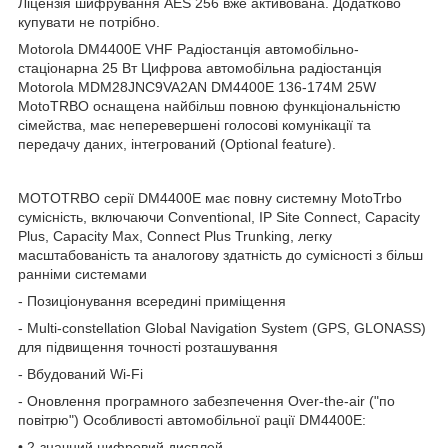
Ліцензія шифрування AES 256 вже активована.
Додатково
купувати не потрібно.
Motorola DM4400E VHF Радіостанція автомобільно-
стаціонарна 25 Вт
Цифрова автомобільна радіостанція
Motorola MDM28JNC9VA2AN DM4400E 136-174M 25W
MotoTRBO оснащена найбільш повною функціональністю
сімейства, має неперевершені голосові комунікації та
передачу даних, інтегрований (Optional feature).
MOTOTRBO серії DM4400E має повну системну MotoTrbo
сумісність, включаючи Conventional, IP Site Connect, Capacity
Plus, Capacity Max, Connect Plus Trunking, легку
масштабованість та аналогову здатність до сумісності з більш
ранніми системами
- Позиціонування всередині приміщення
- Multi-constellation Global Navigation System (GPS, GLONASS)
для підвищення точності розташування
- Вбудований Wi-Fi
- Оновлення програмного забезпечення Over-the-air ("по
повітрю")
Особливості автомобільної рації DM4400E:
• 2-значний цифровий дисплей