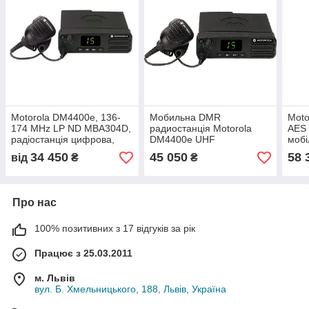
Motorola DM4400e, 136-
Мобильна DMR
Moto
174 MHz LP ND MBA304D,
радиостанція Motorola
AES 
радіостанція цифрова,
DM4400e UHF
мобі
мобільна (базова)
34 450
45 050
58 
від
₴
₴
Про нас
100% позитивних з 17 відгуків за рік
Працює з 25.03.2011
м. Львів
вул. Б. Хмельницького, 188, Львів, Україна