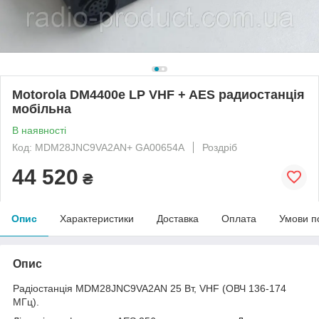
Motorola DM4400e LP VHF + AES радиостанція
мобільна
В наявності
Код: MDM28JNC9VA2AN+ GA00654A
Роздріб
44 520
₴
Опис
Характеристики
Доставка
Оплата
Умови п
Опис
Радіостанція MDM28JNC9VA2AN 25 Вт, VHF (ОВЧ 136-174
МГц).