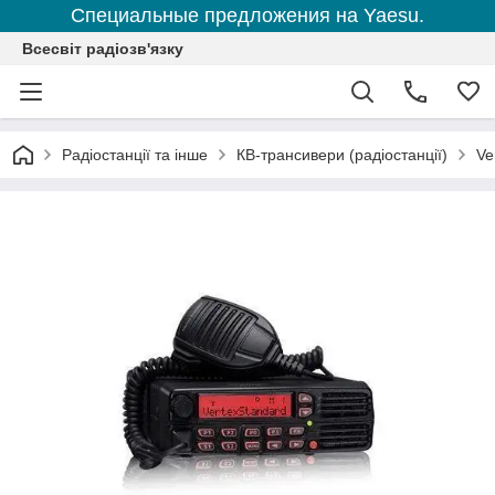
Специальные предложения на Yaesu.
Всесвіт радіозв'язку
Радіостанції та інше
КВ-трансивери (радіостанції)
Ve