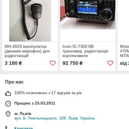
MH-450S маніпулятор
Icom IC-7300 КВ-
Moto
(динамік-мікрофон) для
трансивер, радіостанція
470
радіостанцій
короткохвиля
MTA
Motorola/Vertex
раді
3 180
92 750
₴
₴
від
Про нас
100% позитивних з 17 відгуків за рік
Працює з 25.03.2011
м. Львів
вул. Б. Хмельницького, 188, Львів, Україна
Контакти