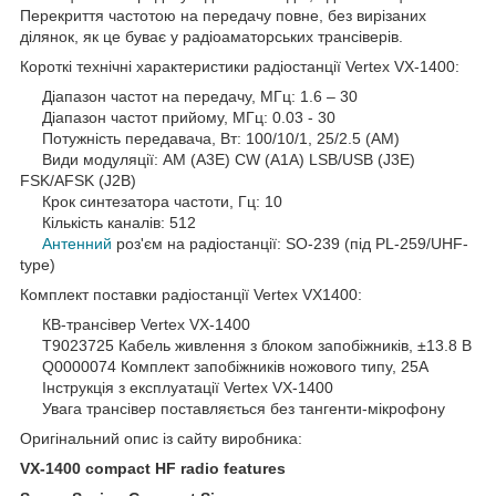
Перекриття частотою на передачу повне, без вирізаних
ділянок, як це буває у радіоаматорських трансіверів.
Короткі технічні характеристики радіостанції Vertex VX-1400:
Діапазон частот на передачу, МГц: 1.6 – 30
Діапазон частот прийому, МГц: 0.03 - 30
Потужність передавача, Вт: 100/10/1, 25/2.5 (AM)
Види модуляції: AM (A3E) CW (A1A) LSB/USB (J3E)
FSK/AFSK (J2B)
Крок синтезатора частоти, Гц: 10
Кількість каналів: 512
Антенний
роз'єм на радіостанції: SO-239 (під PL-259/UHF-
type)
Комплект поставки радіостанції Vertex VX1400:
КВ-трансівер Vertex VX-1400
T9023725 Кабель живлення з блоком запобіжників, ±13.8 В
Q0000074 Комплект запобіжників ножового типу, 25A
Інструкція з експлуатації Vertex VX-1400
Увага трансівер поставляється без тангенти-мікрофону
Оригінальний опис із сайту виробника:
VX-1400 compact HF radio features