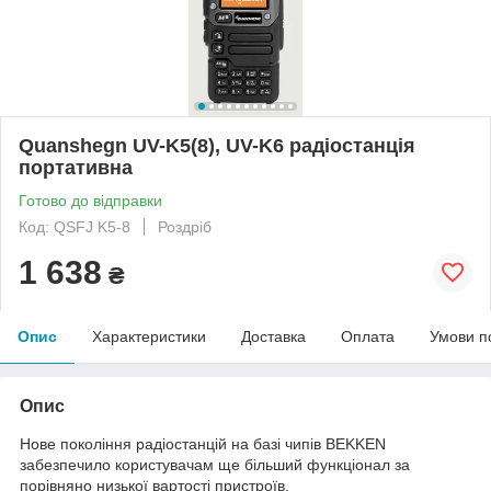
Quanshegn UV-K5(8), UV-K6 радіостанція
портативна
Готово до відправки
Код: QSFJ K5-8
Роздріб
1 638
₴
Опис
Характеристики
Доставка
Оплата
Умови п
Опис
Нове покоління радіостанцій на базі чипів BEKKEN
забезпечило користувачам ще більший функціонал за
порівняно низької вартості пристроїв.