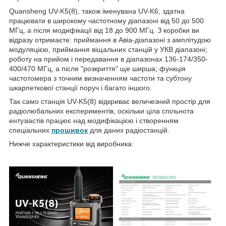
Quansheng UV-K5(8), також іменувана UV-K6, здатна
працювати в широкому частотному діапазоні від 50 до 500
МГц, а після модифікації від 18 до 900 МГц. З коробки ви
відразу отримаєте: приймання в Авіа-діапазоні з амплітудою
модуляцією, приймання віщальних станцій у УКВ діапазоні;
роботу на прийом і передавання в діапазонах 136-174/350-
400/470 МГц, а після "розкриття" ще ширша; функція
частотомера з точним визначенням частоти та субтону
шкарпеткової станції поруч і багато іншого.
Так само станція UV-K5(8) відкриває величезний простір для
радіолюбальних експериментів, оскільки ціла спільнота
ентузіастів працює над модифікацією і створенням
спеціальних
прошивок
для даних радіостанцій.
Нижче характеристики від виробника: