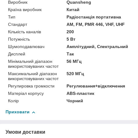
Виробник
Quansheng
Країна виробник
Китай
Тип
Радіостанція портативна
Стандарт
AM, FM, PMR 446, VHF, UHF
Кількість каналів
200
Потужність
5 Вт
Шумоподавлювач
Амплітудний, Спектральний
Дисплей
Так
Мінімальний діапазон
56 МГц
використовуваних частот
Максимальний діапазон
520 МГц
використовуваних частот
Регулировка громкости
Регулювання+відключення
Матеріал корпусу
ABS-пластик
Колір
Чорний
Приховати
Умови доставки