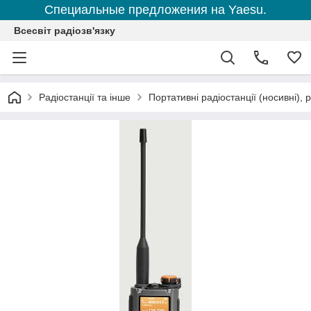
Специальные предложения на Yaesu.
Всесвіт радіозв'язку
Радіостанції та інше
Портативні радіостанції (носивні), р