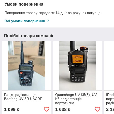
Умови повернення
Повернення товару впродовж 14 днів за рахунок покупця
Всі умови повернення
Подібні товари компанії
Рація, радіостанція
Quanshegn UV-K5(8), UV-
IRad
Baofeng UV-5R UACRF
K6 радіостанція
порт
портативна
раді
1 099
1 638
2 1
₴
₴