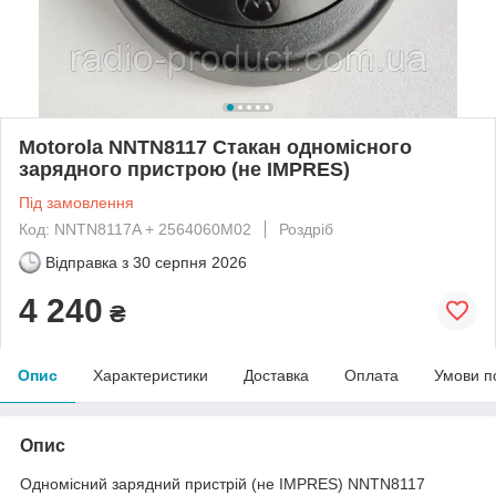
Motorola NNTN8117 Стакан одномісного
зарядного пристрою (не IMPRES)
Під замовлення
Код: NNTN8117A + 2564060M02
Роздріб
Відправка з
30 серпня 2026
4 240
₴
Опис
Характеристики
Доставка
Оплата
Умови п
Опис
Одномісний зарядний пристрій (не IMPRES) NNTN8117