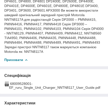
DP4601, DP4800, DP4801 DP2400E, DP2600E, DP4400E,
DP4401E, DP4600E, DP4601E, DP4800E, DP4801E DP3400,
DP3401, DP3600, DP3601 APX3000 Ви можете використати
швидкий оригінальний зарядний пристрій Motorola
NNTN8117A для радіостанцій Серія DP2000 – PMNN4415,
PMNN4416, PMNN4417, PMNN4418 Серія DP3000 –
PMNN4101, PMNN4102, PMNN4103, PMNN4104 Серія DP4000
- NNTN8129, PMNN4407, PMNN4409, PMNN4412, NNTN8560
TIA4950, PMNN4406, PMNN4435, PMNN4448, PMNN4488,
PMNN4484, PMNN4488, PMNN4489, PMNN4491, PMNN4493
Зарядні пристрої NNTN8117 також маркуються компанією
Motorola як: NNTN8117A
Приховати
Специфікація
68009528001-
EF_ruru_Single_Unit_Charger_NNTN8117_User_Guide.pdf
Характеристики