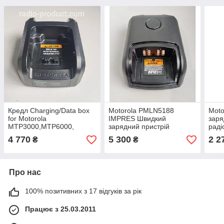
Кредл Charging/Data box
Motorola PMLN5188
Mot
for Motorola
IMPRES Швидкий
заря
MTP3000,MTP6000,
зарядний пристрій
раді
MXP600, etc
4 770
5 300
2 2
₴
₴
Про нас
100% позитивних з 17 відгуків за рік
Працює з 25.03.2011