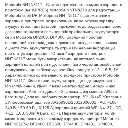
Motorola NNTN8117 - Стакан одномісного швидкого зарядного
пристрою (не IMPRES) Motorola NNTN8273 для радіостанцій
Motorola серії DP. Моторола NNTN8117 є автоматичним
зарядним пристроєм розрахованим як на окрему зарядку
акумуляторів, так і батарей підключених до радіостанції, воно
дозволяє заряджати весь перелік оригінальних акумуляторів
серій Motorola DP2000, DP4000. Зарядний пристрій
оснащений світлодіодною індикацією, яка дозволяє швидко
оцінити стан акумулятора та отримати наочну інформацію
про статус заряджання. "Стакан" зарядного пристрою
NNTN8117 може бути використаний як автомобільний
зарядний пристрій при підключенні його через автомобільний
прикурювач, що забезпечує постійну напругу +-12...16 В, 1А
Характеристики оригінального зарядного пристрою Motorola
NNTN8117: Хімічні типи акумуляторів, що підтримуються: Li-
Ion /літій-іонний, Ni-MH / нікель-метал-гідрид Середній час
заряджання АКБ, в годинах: ~2 залежить від ємності АКБ та
його типу Діапазон робочих температур, °С: -0/+45 Живлення
ЗУ: мережевий адаптер AA26990L/25012006001 - AC, ~100-
240 В, ~50-60 Гц, 0,125 А; зарядний пристрій WPLN4137 - DC,
+-12...16В, 900mA Вага, кг: ~1
Перелік акумуляторів, які Ви
можете заряджати у швидкому зарядному пристрої Motorola
NNTN8117A: DP2400, DP2600, DP4400, DP4401, DP4600,