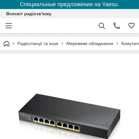
Специальные предложения на Yaesu.
Всесвіт радіозв'язку
Радіостанції та інше
Мережеве обладнання
Комутат