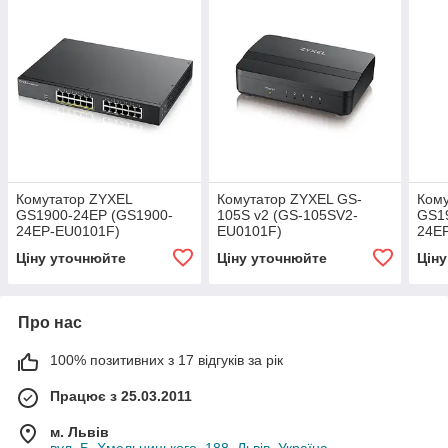
Комутатор ZYXEL
Комутатор ZYXEL GS-
Ком
GS1900-24EP (GS1900-
105S v2 (GS-105SV2-
GS1
24EP-EU0101F)
EU0101F)
24E
Ціну уточнюйте
Ціну уточнюйте
Цін
Про нас
100% позитивних з 17 відгуків за рік
Працює з 25.03.2011
м. Львів