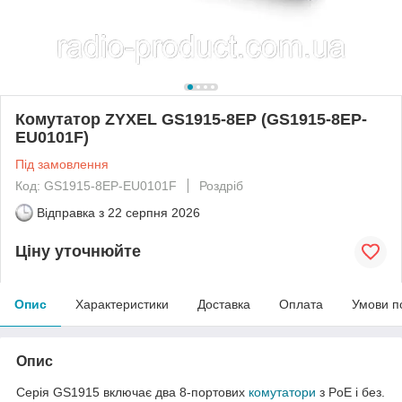
Комутатор ZYXEL GS1915-8EP (GS1915-8EP-
EU0101F)
Під замовлення
Код: GS1915-8EP-EU0101F
Роздріб
Відправка з
22 серпня 2026
Ціну уточнюйте
Опис
Характеристики
Доставка
Оплата
Умови п
Опис
Серія GS1915 включає два 8-портових
комутатори
з PoE і без.