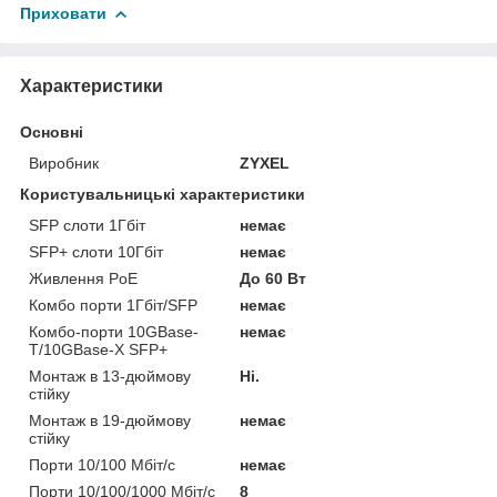
Приховати
Характеристики
Основні
Виробник
ZYXEL
Користувальницькі характеристики
SFP слоти 1Гбіт
немає
SFP+ слоти 10Гбіт
немає
Живлення PoE
До 60 Вт
Комбо порти 1Гбіт/SFP
немає
Комбо-порти 10GBase-
немає
T/10GBase-X SFP+
Монтаж в 13-дюймову
Ні.
стійку
Монтаж в 19-дюймову
немає
стійку
Порти 10/100 Мбіт/с
немає
Порти 10/100/1000 Мбіт/с
8