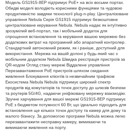
Модель GS1915-8EP підтримує PoE+ на всіх восьми портах.
Обидві моделі володіють корисними функціями та чудовою
продуктивністю завдяки технології plug-n-play. Централізоване
управління Nebula Серія GS1915 підтримує безкоштовне
централізоване керування Nebula. Nebula надає як інтуїтивно
зрозумілий веб-портал, так і мобільний додаток для
спрощення встановлення та керування вашою мережею без
додаткових витрат на програмний або апаратний контролер.
Стандартний автономний режим, як і раніше, доступний для
використання. Мережа на вашій долоні у будь-який час з
мобільним додатком Nebula Швидка реєстрація пристроїв за
QR-кодом Огляд стану мережі Віддалене управління
Перезавантаження PoE пристроїв шляхом скидання
живлення Блокування клієнтів із незвичайним трафіком
Екосистема Nebula Nebula підтримує широкий спектр
продуктів від комутаторів та точок доступу до шлюзів безпеки
та роутерів 5G/4G, надаючи уніфіковану мережну взаємодію.
Зручне харчування для вашої мережі GS1915-8EP підтримує
PoE з бюджетом потужності 60 Вт, що ідеально підходить для
встановлення ще кількох точок доступу та камер для дому та
малого бізнесу. За допомогою програми Nebula можна легко
перезавантажити несправну камеру, вимикаючи та
вимикаючи живлення на порту.