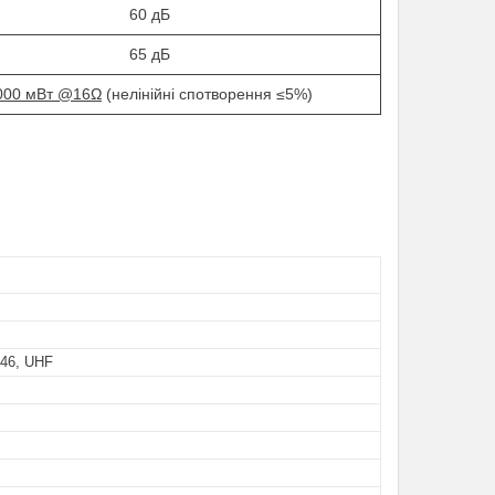
60 дБ
65 дБ
000
мВт
@16Ω
(нелінійні спотворення
≤5%)
46, UHF