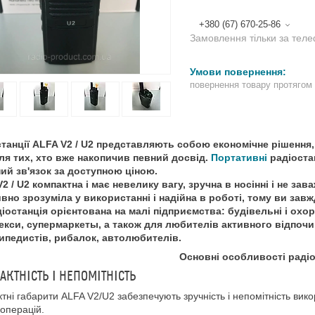
+380 (67) 670-25-86
Замовлення тільки за тел
повернення товару протягом
станції
ALFA V2 / U2
представляють собою економічне рішення, 
для тих, хто вже накопичив певний досвід.
Портативні
радіостан
ий зв'язок за доступною ціною.
2 / U2
компактна і має невелику вагу, зручна в носінні і не за
ивно зрозуміла у використанні і надійна в роботі, тому ви зав
іостанція орієнтована на малі підприємства: будівельні і охоро
екси,
c
упермаркеты, а також для любителів активного відпочин
ипедистів, рибалок, автолюбителів.
Основні особливості радіо
КТНІСТЬ І НЕПОМІТНІСТЬ
тні габарити
ALFA
V
2/
U
2 забезпечують зручність і непомітність вик
-операцій.