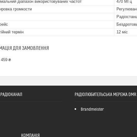
мальний діапазон використовуваних частот
470 МГц
ировка громкости
Регулюван
Радіостанц
фейс
Бездротов
тійний термін
12 міс
МАЦІЯ ДЛЯ ЗАМОВЛЕННЯ
 459 ₴
ТОРАДІОКАНАЛ
РАДІОЛЮБИТЕЛЬСЬКА МЕРЕЖА DMR
Brandmeister