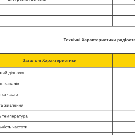
Технічні
Характеристики
радіоста
Загальні
Характеристики
тний
діапазон
сть каналі
в
ітки частот
га живлення
а температура
ьність частоти