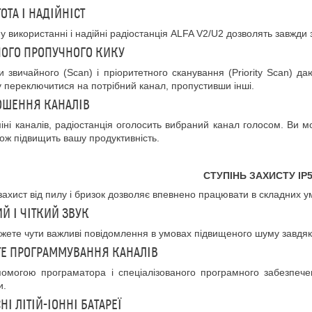
ОТА І НАДІЙНІСТ
у
використанні
і
надійні радіостанція
ALFA
V
2/
U
2 дозволять
завжди 
ОГО ПРОПУЧНОГО КИКУ
 звичайного (Scan) і пріоритетного сканування (Priority Scan) д
у переключитися на потрібний канал, пропустивши інші.
ОШЕННЯ КАНАЛІВ
іні каналів
,
радіостанція оголосить вибраний
канал голосом. Ви м
ож підвищить
вашу
продуктивність
.
СТ
УПІНЬ ЗАХИСТУ
IP
 захист від пилу і бризок дозволяє впевнено працювати в складних у
Й І ЧІТКИЙ ЗВУК
жете чути важливі повідомлення в умовах підвищеного шуму завдяк
ТЕ ПРОГРАММУВАННЯ КАНАЛІВ
омогою програматора
і
спеціалізованого програмного забезпече
и.
НІ ЛІТІЙ-ІОННІ БАТАРЕЇ