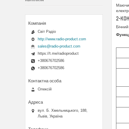
Маюч
елект
2-КО
Бічний
Світ Радіо
Функц
http://www.radio-product.com
sales@radio-product.com
https://t.me/radioproduct
+380676702586
+380676702586
Олексій
вул. Б. Хмельницького, 188,
Львів, Україна