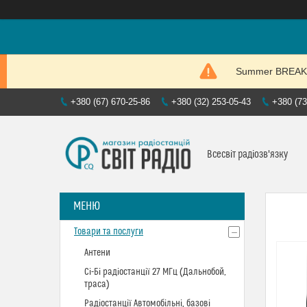
Summer BREAK. P
+380 (67) 670-25-86
+380 (32) 253-05-43
+380 (73
Всесвіт радіозв'язку
Товари та послуги
Антени
Сі-Бі радіостанції 27 МГц (Дальнобой,
траса)
Радіостанції Автомобільні, базові