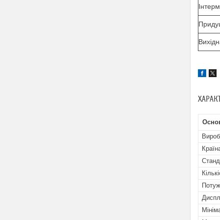
Інтер
Приду
В
и
х
ід
ХАРАК
Осно
Вироб
Країн
Станд
Кількі
Потуж
Дисп
Мінім