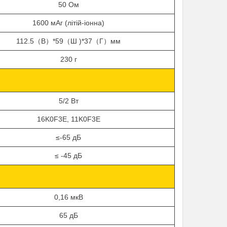
50
Ом
1600 мАг (літій-іонна)
112.5（
В
）*59（
Ш
)*37（
Г
）
мм
230 г
5/2 Вт
16
K
0
F
3
E
, 11
K
0
F
3
E
≤
-65 д
Б
≤
-45 д
Б
0,16
мкВ
65
дБ