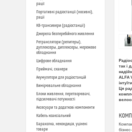
рації
Портативні радіостанції (носивні),
рації
КВ-трансивери (радіостанції)
Джерела безперебійного живлення
Ретранслятори (репитеры),
дуплексеры, диплексеры, мережеве
обладнання
Радіо
Цифрове обладнання
так і 
Приймачі, сканери
надійн
ALFA V
Акумулятори для радіостанцій
інтуїт
Вимірювальне обладнання
Ця рад
Блоки живлення, перетворювачі,
компл
підсилювачі потужності
велос
Аксесуари та додаткові компоненти
КОМПА
Кабель коаксіальний
Барахолка, некондиція, уцінені
Компак
товари
бізнес