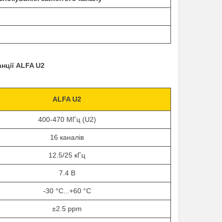
нції
ALFA
U
2
ALFA U2
400-470 М
Г
ц
(
U2)
16
каналів
12.5/25
кГц
7.4
В
-30 °C...+60 °C
±2.5 ppm