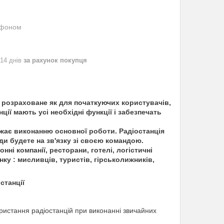
ефоном
 14 днів
за рахунок покупця
розраховане як для початкуючих користувачів,
ції мають усі необхідні функції і забезпечать
важає виконанню основної роботи. Радіостанція
жди будете на зв'язку зі своєю командою.
нні компанії, ресторани, готелі, логістичні
ку : мисливців, туристів, гірськолижників,
станції
ористання радіостанцій при виконанні звичайних