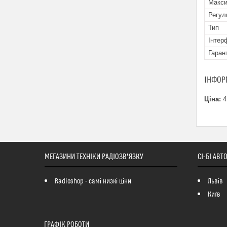
Макси
Регул
Тип
Інтер
Гаран
ІНФОР
Ціна:
4
МЕГАЗИНИ ТЕХНІКИ РАДІОЗВ'ЯЗКУ
СІ-БІ АВ
Radioshop - самі низкі ціни
Львів
Київ
ГРАФІК РОБОТИ