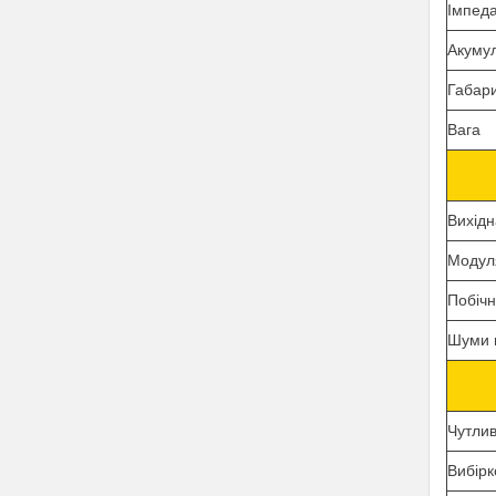
Імпед
Акуму
Габар
В
ага
В
и
х
ід
Модул
Побіч
Шуми
Чутлив
Вибірк