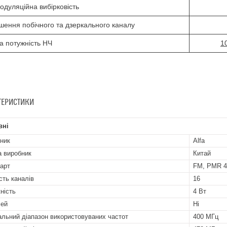
модуляційна
вибірковість
шення побічного
та
дзеркального
каналу
на потужність
НЧ
1
ТЕРИСТИКИ
вні
ник
Alfa
а виробник
Китай
арт
FM, PMR 4
сть каналів
16
ність
4 Вт
лей
Ні
альний діапазон використовуваних частот
400 МГц