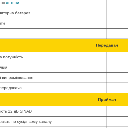
анс
антени
ляторна батарея
ити
Передавач
на потужність
яція
ні випромінювання
передавача
Приймач
ість
12 дБ
SINAD
овість по сусідньому каналу