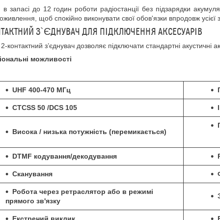
и
в
запасі
до 12 годин
роботи радіостанції
без
підзарядки акумуля
роживлення
,
щоб спокійно виконувати свої обов'язки впродовж усієї 
НТАКТНИЙ З`ЄДНУВАЧ ДЛЯ ПІДКЛЮЧЕННЯ АКСЕСУАРІВ
2-контактний
з’єднувач дозволяє підключати стандартні акустичні а
іональні можливості
UHF 400-470
МГц
CTCSS 50 /DCS
105
Висока
/
низька потужність
(перемикається
)
DTMF
кодування/декодування
Сканування
Робота через
ретраслятор або
в
режимі
прямого
зв'язку
Екстрени
й
виклик