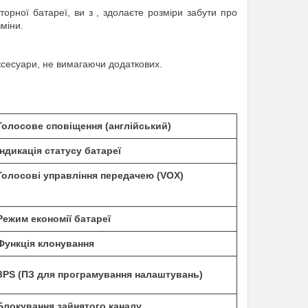
торної батареї
,
ви
з
, здолаєте розміри
забути про
зміни
.
ксесуари
, не
вимагаючи додаткових
.
Голосове сповіщення
(англійський
)
Індикація статусу батареї
Голосові
управління
передачею (
VOX
)
Режим економії батареї
Функція клонування
З
PS
(
ПЗ для програмування налаштувань)
Блокування зайнятого
каналу