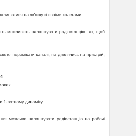
залишатися
на
зв'язку зі своїми колегами
.
ають можливість налаштувати радіостанцію так, щоб
ожете
перемікати
каналі, не
дивлячись
на
пристрій
,
54
мовах.
и 1-ватному динаміку.
ння можливо налаштувати радіостанцію на робочі