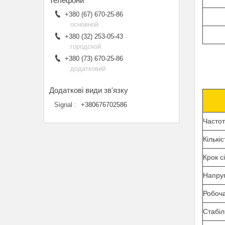
+380 (67) 670-25-86
основной
+380 (32) 253-05-43
городской
+380 (73) 670-25-86
додатковий
Signal
+380676702586
Часто
Кількі
Крок с
Напру
Робоч
Стабіл