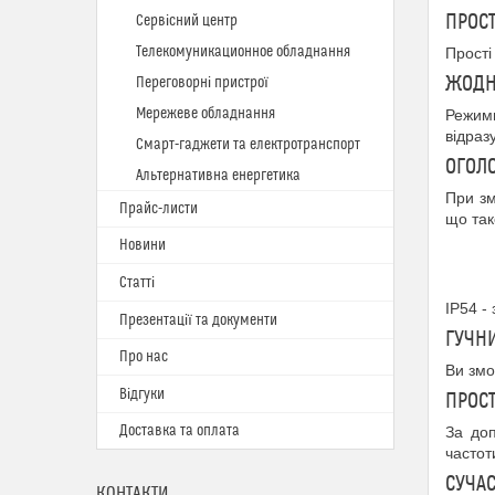
ПРОСТ
Сервісний центр
Телекомуникационное обладнання
Прості
ЖОДН
Переговорні пристрої
Мережеве обладнання
Режими
відраз
Смарт-гаджети та електротранспорт
ОГОЛ
Альтернативна енергетика
При
зм
Прайс-листи
що так
Новини
Статті
IP54 -
Презентації та документи
ГУЧНИ
Про нас
Ви змо
Відгуки
ПРОС
Доставка та оплата
За
доп
частот
СУЧАС
КОНТАКТИ