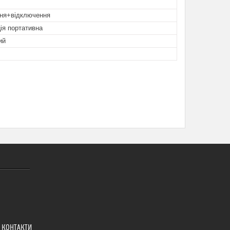
ня+відключення
ія портативна
ий