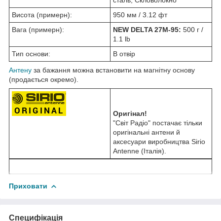
Висота (примерн):
950 мм / 3.12 фт
Вага (примерн):
NEW DELTA 27M-95:
500 г /
1.1 lb
Тип основи:
В отвір
Антену
за бажання можна встановити на магнітну основу
(продається окремо).
Оригінал!
"Світ Радіо" постачає тільки
оригінальні антени й
аксесуари виробництва Sirio
Antenne (Італія).
Приховати
Специфікація