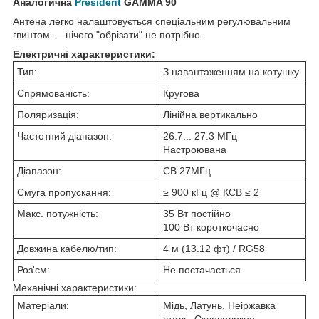
Аналогична
President
GAMMA 90
Антена легко налаштовується спеціальним регулювальним
гвинтом — нічого "обрізати" не потрібно.
Електричні характеристики:
Тип:
З навантаженням на котушку
Спрямованість:
Кругова
Поляризація:
Лінійна вертикально
Частотний діапазон:
26.7... 27.3 МГц
Настроювана
Діапазон:
CB 27МГц
Смуга пропускання:
≥ 900 кГц @ КСВ ≤ 2
Макс. потужність:
35 Вт постійно
100 Вт короткочасно
Довжина кабелю/тип:
4 м (13.12 фт) / RG58
Роз'єм:
Не постачається
Механічні характеристики:
Матеріали:
Мідь, Латунь, Неіржавка
сталь, Скловолокно