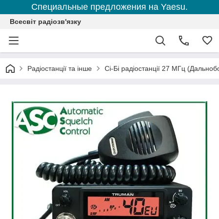
Специальные предложения на Yaesu.
Всесвіт радіозв'язку
Радіостанції та інше
Сі-Бі радіостанції 27 МГц (Дальноб