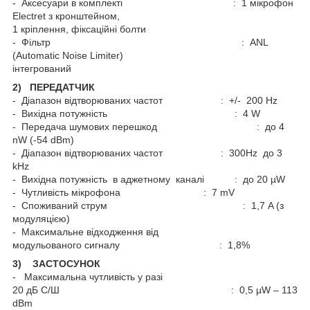
- Аксесуари в комплекті : 1 мікрофон
Electret з кронштейном,
1 кріплення, фіксаційні болти
- Фільтр : ANL
(Automatic Noise Limiter)
інтегрований
2) ПЕРЕДАТЧИК
- Діапазон відтворюваних частот : +/- 200 Hz
- Вихідна потужність : 4 W
- Передача шумових перешкод : до 4
nW (-54 dBm)
- Діапазон відтворюваних частот : 300Hz до 3
kHz
- Вихідна потужність в аджетному каналі : до 20 µW
- Чутливість мікрофона : 7 mV
- Споживаний струм : 1,7 A (з
модуляцією)
- Максимальне відходження від
модульованого сигналу : 1,8%
3) ЗАСТОСУНОК
- Максимальна чутливість у разі
20 дБ С/Ш : 0,5 µW – 113
dBm