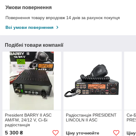
Умови повернення
Повернення товару впродовж 14 днів за рахунок покупця
Всі умови повернення
Подібні товари компанії
President BARRY II ASC
Радіостанція PRESIDENT
Си-Б
AM/FM, 24/12 V, Сі-Бі
LINCOLN II ASC
PRE
радіостанція
5 300
₴
Ціну уточнюйте
Цін