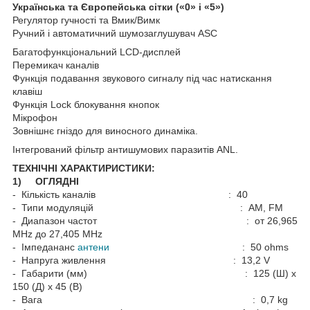
Українська та Європейська сітки («0» і «5»)
Регулятор гучності та Вмик/Вимк
Ручний і автоматичний шумозаглушувач ASC
Багатофункціональний LCD-дисплей
Перемикач каналів
Функція подавання звукового сигналу під час натискання
клавіш
Функція Lock блокування кнопок
Мікрофон
Зовнішнє гніздо для виносного динаміка.
Інтегрований фільтр антишумових паразитів ANL.
ТЕХНІЧНІ ХАРАКТИРИСТИКИ:
1) ОГЛЯДНІ
- Кількість каналів : 40
- Типи модуляцій : АМ, FM
- Диапазон частот : от 26,965
MHz до 27,405 MHz
- Імпедананс
антени
: 50 ohms
- Напруга живлення : 13,2 V
- Габарити (мм) : 125 (Ш) х
150 (Д) х 45 (В)
- Вага : 0,7 kg