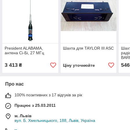
President ALABAMA,
Шахта для TAYLOR III ASC
Шахт
антена Сі-Бі, 27 МГц
раді
BAR
3 413
546
₴
Ціну уточнюйте
Про нас
100% позитивних з 17 відгуків за рік
Працює з 25.03.2011
м. Львів
вул. Б. Хмельницького, 188, Львів, Україна