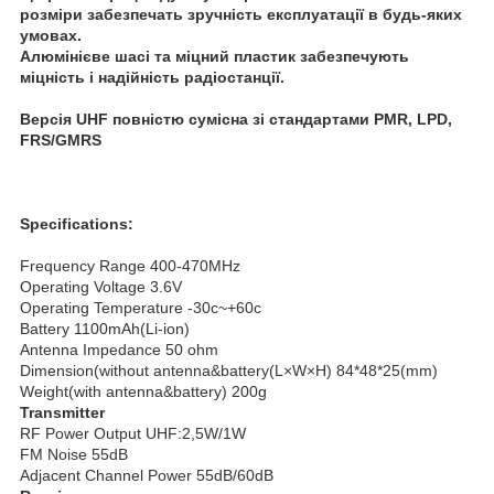
розміри забезпечать зручність експлуатації в будь-яких
умовах.
Алюмінієве шасі та міцний пластик забезпечують
міцність і надійність радіостанції.
Версія UHF повністю сумісна зі стандартами PMR, LPD,
FRS/GMRS
Specifications:
Frequency Range 400-470MHz
Operating Voltage 3.6V
Operating Temperature -30c~+60c
Battery 1100mAh(Li-ion)
Antenna Impedance 50 ohm
Dimension(without antenna&battery(L×W×H) 84*48*25(mm)
Weight(with antenna&battery) 200g
Transmitter
RF Power Output UHF:2,5W/1W
FM Noise 55dB
Adjacent Channel Power 55dB/60dB