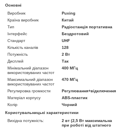
Основні
Виробник
Puxing
Країна виробник
Китай
Тип
Радіостанція портативна
Інтерфейс
Бездротовий
Стандарт
UHF
Кількість каналів
128
Потужність
2 Вт
Дисплей
Так
Мінімальний діапазон
400 МГц
використовуваних частот
Максимальний діапазон
470 МГц
використовуваних частот
Регулировка громкости
Регулювання+відключення
Матеріал корпусу
ABS-пластик
Колір
Чорний
Користувальницькі характеристики
Вихідна потужність:
2 вт (2,5 Вт максимальна
при роботі від штатного