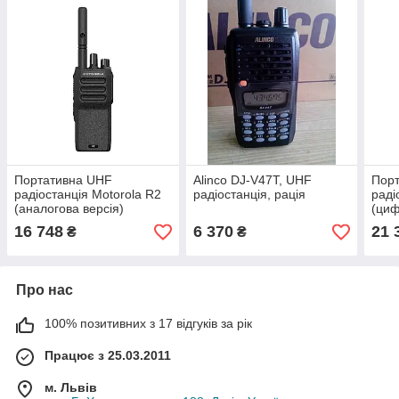
Портативна UHF
Alinco DJ-V47T, UHF
Пор
радіостанція Motorola R2
радіостанція, рація
раді
(аналогова версія)
(циф
16 748
6 370
21 
₴
₴
Про нас
100% позитивних з 17 відгуків за рік
Працює з 25.03.2011
м. Львів