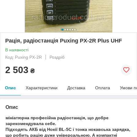
Рація, радіостанція Puxing PX-2R Plus UHF
В наявності
Код: Puxing PX-2R
Роздріб
2 503
₴
Опис
Характеристики
Доставка
Оплата
Умови п
Опис
мініатюрна професійна радіостанція, що добре
зарекомендувала себе.
Підходять АКБ від Нокії BL-5C і тонка нокавська зарядка,
що робить рацію дуже універсальною. А компактні