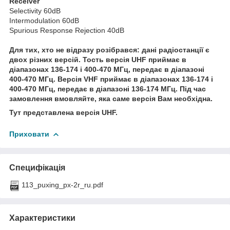
Receiver
Selectivity 60dB
Intermodulation 60dB
Spurious Response Rejection 40dB
Для тих, хто не відразу розібрався: дані радіостанції є
двох різних версій. Тость версія UHF приймає в
діапазонах 136-174 і 400-470 МГц, передає в діапазоні
400-470 МГц. Версія VHF приймає в діапазонах 136-174 і
400-470 МГц, передає в діапазоні 136-174 МГц. Під час
замовлення вмовляйте, яка саме версія Вам необхідна.
Тут представлена версія UHF.
Приховати
Специфікація
113_puxing_px-2r_ru.pdf
Характеристики