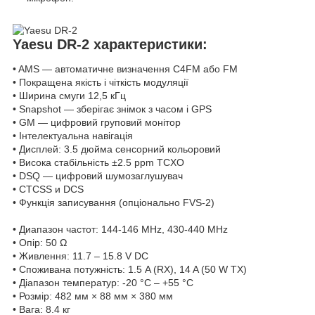
Yaesu DR-2 характеристики:
• AMS — автоматичне визначення C4FM або FM
• Покращена якість і чіткість модуляції
• Ширина смуги 12,5 кГц
• Snapshot — зберігає знімок з часом і GPS
• GM — цифровий груповий монітор
• Інтелектуальна навігація
• Дисплей: 3.5 дюйма сенсорний кольоровий
• Висока стабільність ±2.5 ppm TCXO
• DSQ — цифровий шумозаглушувач
• CTCSS и DCS
• Функція записування (опціонально FVS-2)
• Диапазон частот: 144-146 MHz, 430-440 MHz
• Опір: 50 Ω
• Живлення: 11.7 – 15.8 V DC
• Споживана потужність: 1.5 A (RX), 14 A (50 W TX)
• Діапазон температур: -20 °C – +55 °C
• Розмір: 482 мм × 88 мм × 380 мм
• Вага: 8.4 кг