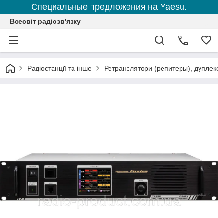
Специальные предложения на Yaesu.
Всесвіт радіозв'язку
Радіостанції та інше
Ретранслятори (репитеры), дупле