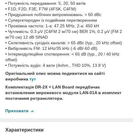
• Потужність передавання: 5, 20, 50 ватів
• F1D, F2D, F3E, F7W (4FSK, C4FM)
• Придушення побічних випромінювань: > 60 dBc
• Супергетеродин із подвійним перетворенням
• Проміжна частота: 1-а: 47.25 MHz, 2-а: 450 kH
• Чутливість: 0.3 μV (C4FM 2 м/70 см) BER 1%, 0.2 μV (FM 2
м/70 см) 12 dB SINAD
• Селетивність сусідніх каналів: > 65 dBc (typ., 20 kHz offset)
• Вибірливість FM: 12 kHz/35 kHz (-6 dB/-60 dB)
• Інтермодуляційне спотворення: < 65 dB (typ., 20 / 40 kHz
offset)
• Потужність аудіо: 4 вати (4ohm., THD 10%, 13.8 V)
Оригінальний опис можна подивитися на сайті
виробника
тут
Комплектація DR-2X + LAN Board передбачає
встановлення мережевого модуля LAN-01A в комплект
постачання ретранслятора.
Приховати
Характеристики