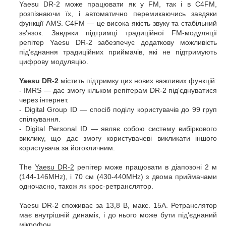
Yaesu DR-2 може працювати як у FM, так і в C4FM,
розпізнаючи їх, і автоматично перемикаючись завдяки
функції AMS. C4FM — це висока якість звуку та стабільний
зв'язок. Завдяки підтримці традиційної FM-модуляції
репітер Yaesu DR-2 забезпечує додаткову можливість
під'єднання традиційних приймачів, які не підтримують
цифрову модуляцію.
Yaesu DR-2
містить підтримку цих нових важливих функцій:
- IMRS — дає змогу кільком репітерам DR-2 під'єднуватися
через інтернет.
- Digital Group ID — спосіб поділу користувачів до 99 груп
спілкування.
- Digital Personal ID — являє собою систему вибіркового
виклику, що дає змогу користувачеві викликати іншого
користувача за йогокличним.
The
Yaesu DR-2
репітер може працювати в діапозоні 2 м
(144-146MHz), і 70 см (430-440MHz) з двома приймачами
одночасно, також як крос-ретранслятор.
Yaesu DR-2 споживає за 13,8 В, макс. 15A. Ретранслятор
має внутрішній динамік, і до нього може бути під'єднаний
мікрофон.