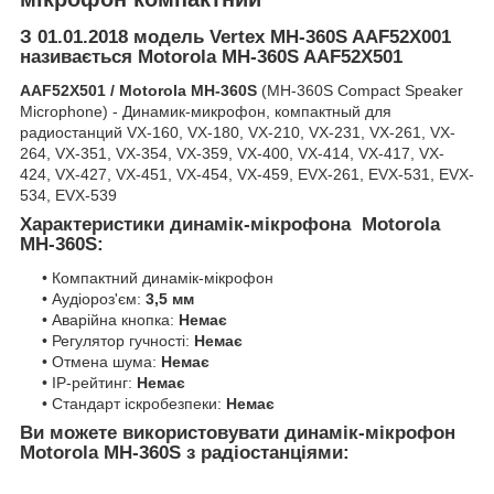
З 01.01.2018 модель Vertex MH-360S AAF52X001
називається Motorola MH-360S AAF52X501
AAF52X501 / Motorola MH-360S
(MH-360S Compact Speaker
Microphone) - Динамик-микрофон, компактный для
радиостанций VX-160, VX-180, VX-210, VX-231, VX-261, VX-
264, VX-351, VX-354, VX-359, VX-400, VX-414, VX-417, VX-
424, VX-427, VX-451, VX-454, VX-459, EVX-261, EVX-531, EVX-
534, EVX-539
Характеристики динамік-мікрофона Motorola
MH-360S:
• Компактний динамік-мікрофон
• Аудіороз'єм:
3,5 мм
• Аварійна кнопка:
Немає
• Регулятор гучності:
Немає
• Отмена шума:
Немає
• IP-рейтинг:
Немає
• Стандарт іскробезпеки:
Немає
Ви можете використовувати динамік-мікрофон
Motorola MH-360S з радіостанціями: