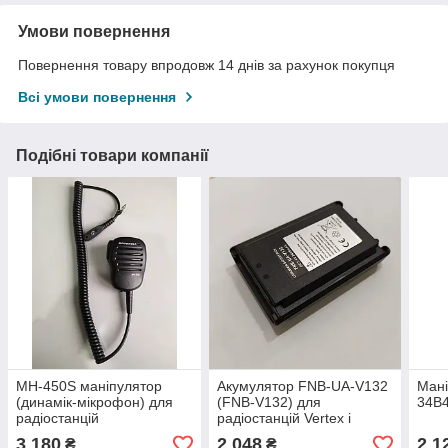
Умови повернення
Повернення товару впродовж 14 днів за рахунок покупця
Всі умови повернення
Подібні товари компанії
MH-450S маніпулятор
Акумулятор FNB-UA-V132
Мані
(динамік-мікрофон) для
(FNB-V132) для
34B
радіостанцій
радіостанцій Vertex і
Motorola/Vertex
Motorola
3 180
2 048
2 1
₴
₴