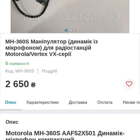
MH-360S Маніпулятор (динамік із
мікрофоном) для радіостанцій
Motorola/Vertex VX-серії
В наявності
Код: MH-360S
Роздріб
2 650
₴
Опис
Характеристики
Доставка
Оплата
Умови п
Опис
Motorola MH-360S AAF52X501 Динамік-
мікрофон компактний