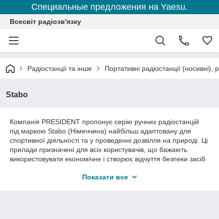
Специальные предложения на Yaesu.
Всесвіт радіозв'язку
Радіостанції та інше
Портативні радіостанції (носивні), р
Stabo
Компанія PRESIDENT пропонує серію ручних радіостанцій
під маркою Stabo (Німеччина) найбільш адаптовану для
спортивної діяльності та у проведенні дозвілля на природі. Ці
прилади призначені для всіх користувачів, що бажають
використовувати економічне і створює відчуття безпеки засіб
зв'язку. Вони мають безліч переваг: не вимагається дозвіл на
Показати все
використання, безкоштовна зв'язок, легке і просте
використання, зменшені розміри, виняткові показники,
цілорічна можливість використання (такі зимові види спорту
як лижі, велосипедний і мотоциклетний спорт тощо),
професійне використання (безпека, офіс-склад, будівництво